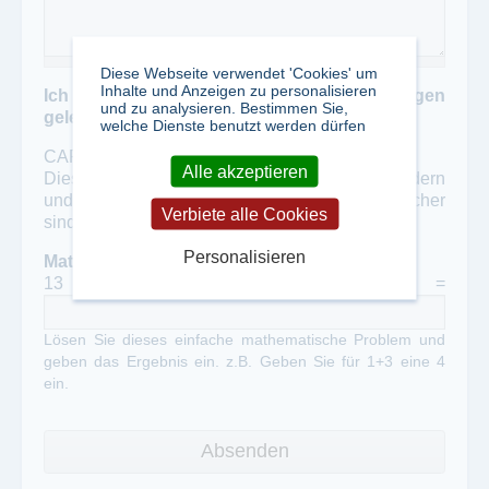
Diese Webseite verwendet 'Cookies' um
Inhalte und Anzeigen zu personalisieren
Ich habe die Datenschutzbestimmungen
und zu analysieren. Bestimmen Sie,
gelesen und akzeptiert
*
welche Dienste benutzt werden dürfen
CAPTCHA
Alle akzeptieren
Diese Frage soll automatisierten Spam verhindern
und überprüft, ob Sie ein menschlicher Besucher
Verbiete alle Cookies
sind.
Personalisieren
Mathematische Frage
*
13 + 2 =
Lösen Sie dieses einfache mathematische Problem und
geben das Ergebnis ein. z.B. Geben Sie für 1+3 eine 4
ein.