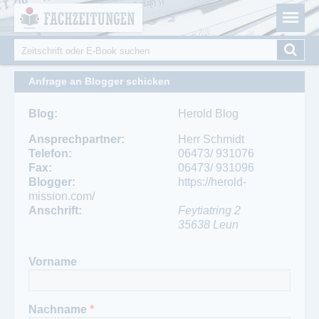
Fachzeitungen.de - Das unabhängige Portal für
Cookie-Einstellungen
Fachmagazine Fachpublikationen & eBooks
Suche
Suchformular
Anfrage an Blogger schicken
Blog:
Herold Blog
Ansprechpartner:
Herr Schmidt
Telefon:
06473/ 931076
Fax:
06473/ 931096
Blogger:
https://herold-
mission.com/
Anschrift:
Feytiatring 2
35638
Leun
Vorname
Nachname
*