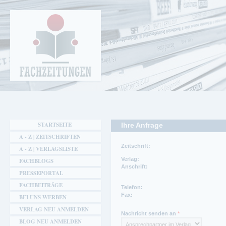
Cookie-Einstellungen
Fachzeitungen.de - Das unabhängige Portal
für Fachmagazine Fachpublikationen &
eBooks
STARTSEITE
Ihre Anfrage
A - Z | ZEITSCHRIFTEN
Zeitschrift:
A - Z | VERLAGSLISTE
Verlag:
FACHBLOGS
Anschrift:
PRESSEPORTAL
FACHBEITRÄGE
Telefon:
Fax:
BEI UNS WERBEN
Telefon:
Ansprechpartner Redaktion:
VERLAG NEU ANMELDEN
(02 02) 57 42 18
Joachim Laudert
Nachricht senden an
*
Fax:
Telefon Redaktion:
BLOG NEU ANMELDEN
(02 02) 57 42 42
(02 02) 57 42 18