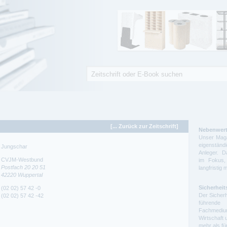
Suche
Suchformular
[... Zurück zur Zeitschrift]
Nebenwert
Unser Maga
eigenstä
Jungschar
Anleger. D
CVJM-Westbund
im Fokus,
Postfach 20 20 51
langfristig 
42220
Wuppertal
Sicherheit
(02 02) 57 42 -0
Der Sicherh
(02 02) 57 42 -42
führende 
Fachmedium
Wirtschaft 
mehr als f