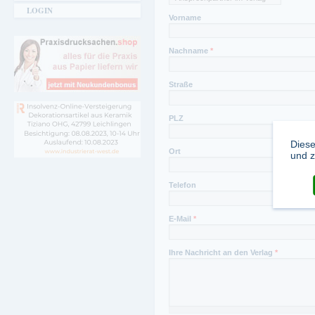
LOGIN
Fax Redaktion:
Vorname
(02 02) 57 42 42
Nachname
*
Straße
PLZ
Diese
Ort
und z
Telefon
E-Mail
*
Ihre Nachricht an den Verlag
*