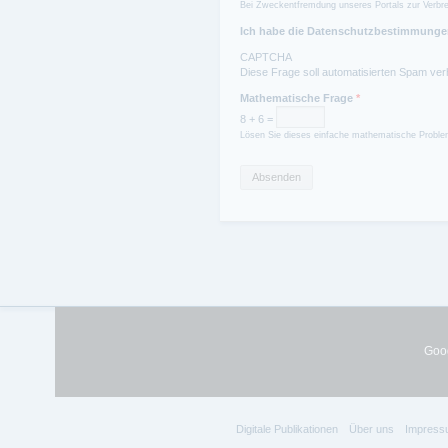
Bei Zweckentfremdung unseres Portals zur Verbre
Ich habe die Datenschutzbestimmungen
CAPTCHA
Diese Frage soll automatisierten Spam ver
Mathematische Frage
*
8 + 6 =
Lösen Sie dieses einfache mathematische Problem
Goog
Digitale Publikationen
Über uns
Impress