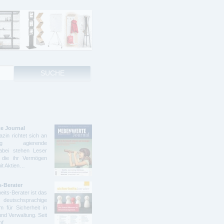
e Journal
zin richtet sich an
ndig agierende
abei stehen Leser
 die ihr Vermögen
mit Aktien…
s-Berater
eits-Berater ist das
deutschsprachige
 für Sicherheit in
und Verwaltung. Seit
ünf…