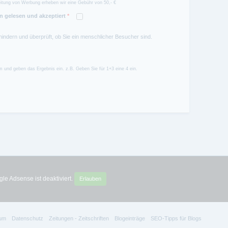
itung von Werbung erheben wir eine Gebühr von 50,- €
 gelesen und akzeptiert
*
hindern und überprüft, ob Sie ein menschlicher Besucher sind.
 und geben das Ergebnis ein. z.B. Geben Sie für 1+3 eine 4 ein.
le Adsense ist deaktiviert.
Erlauben
um
Datenschutz
Zeitungen - Zeitschriften
Blogeinträge
SEO-Tipps für Blogs