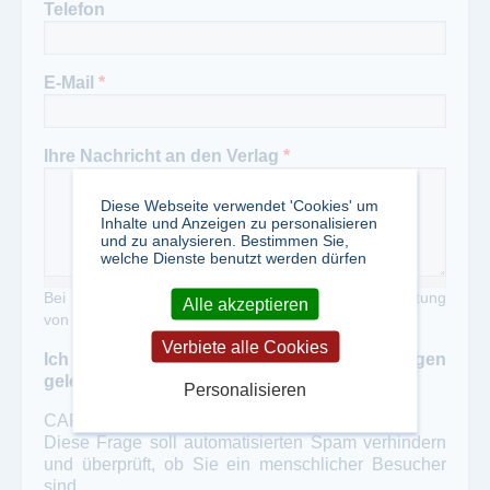
Telefon
E-Mail
*
Ihre Nachricht an den Verlag
*
Diese Webseite verwendet 'Cookies' um
Inhalte und Anzeigen zu personalisieren
und zu analysieren. Bestimmen Sie,
welche Dienste benutzt werden dürfen
Bei Zweckentfremdung unseres Portals zur Verbreitung
Alle akzeptieren
von Werbung erheben wir eine Gebühr von 50,- €
Verbiete alle Cookies
Ich habe die Datenschutzbestimmungen
gelesen und akzeptiert
*
Personalisieren
CAPTCHA
Diese Frage soll automatisierten Spam verhindern
und überprüft, ob Sie ein menschlicher Besucher
sind.