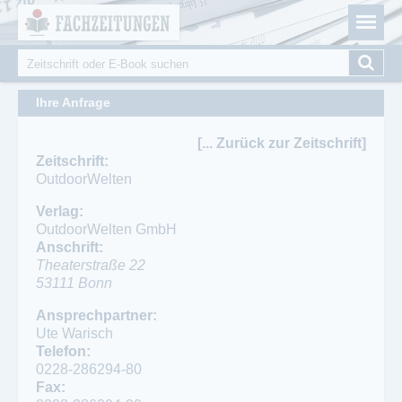
Fachzeitungen.de - Das unabhängige Portal für
Cookie-Einstellungen
Fachmagazine Fachpublikationen & eBooks
Suche
Suchformular
Ihre Anfrage
[... Zurück zur Zeitschrift]
Zeitschrift:
OutdoorWelten
Verlag:
OutdoorWelten GmbH
Anschrift:
Theaterstraße 22
53111
Bonn
Ansprechpartner:
Ute Warisch
Telefon:
0228-286294-80
Fax: