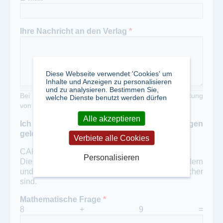
Ihre Nachricht an den Verlag
*
Diese Webseite verwendet 'Cookies' um
Inhalte und Anzeigen zu personalisieren
und zu analysieren. Bestimmen Sie,
Bei Zweckentfremdung unseres Portals zur Verbreitung
welche Dienste benutzt werden dürfen
von Werbung erheben wir eine Gebühr von 50,- €
Alle akzeptieren
Ich habe die Datenschutzbestimmungen
gelesen und akzeptiert
*
Verbiete alle Cookies
CAPTCHA
Personalisieren
Diese Frage soll automatisierten Spam verhindern
und überprüft, ob Sie ein menschlicher Besucher
sind.
Mathematische Frage
*
8 + 9 =