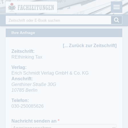
Fachzeitungen.de - Das unabhängige Portal für
Cookie-Einstellungen
Fachmagazine Fachpublikationen & eBooks
Suche
Suchformular
Ihre Anfrage
[... Zurück zur Zeitschrift]
Zeitschrift:
REthinking Tax
Verlag:
Erich Schmidt Verlag GmbH & Co. KG
Anschrift:
Genthiner Straße 30G
10785
Berlin
Ansprechpartner:
Telefon:
Christiane Bowinkelmann
030-250085626
Telefon:
030/25 00 85 - 858
Nachricht senden an
*
Fax: