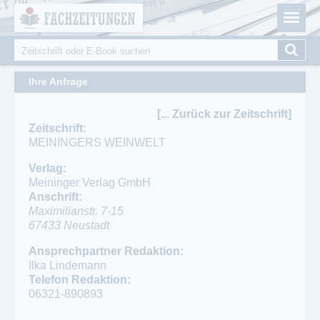
Fachzeitungen.de - Das unabhängige Portal für
Cookie-Einstellungen
Fachmagazine Fachpublikationen & eBooks
Suche
Suchformular
Ihre Anfrage
[... Zurück zur Zeitschrift]
Zeitschrift:
MEININGERS WEINWELT
Verlag:
Meininger Verlag GmbH
Anschrift:
Maximilianstr. 7-15
67433
Neustadt
Ansprechpartner:
Telefon:
Ansprechpartner Redaktion:
Bettina Sester
06321-890867
Ilka Lindemann
Telefon:
Telefon Redaktion:
06321-890817
06321-890893