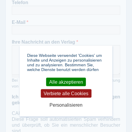
Telefon
E-Mail
*
Ihre Nachricht an den Verlag
*
Diese Webseite verwendet 'Cookies' um
Inhalte und Anzeigen zu personalisieren
und zu analysieren. Bestimmen Sie,
welche Dienste benutzt werden dürfen
Bei Zweckentfremdung unseres Portals zur Verbreitung
Alle akzeptieren
von Werbung erheben wir eine Gebühr von 50,- €
Verbiete alle Cookies
Ich habe die Datenschutzbestimmungen
gelesen und akzeptiert
*
Personalisieren
CAPTCHA
Diese Frage soll automatisierten Spam verhindern
und überprüft, ob Sie ein menschlicher Besucher
sind.