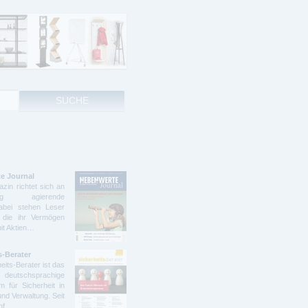
e Journal
zin richtet sich an
ndig agierende
abei stehen Leser
 die ihr Vermögen
mit Aktien…
s-Berater
eits-Berater ist das
deutschsprachige
 für Sicherheit in
und Verwaltung. Seit
ünf…