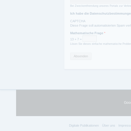
Bei Zweckentfremdung unseres Portals zur Verbre
Ich habe die Datenschutzbestimmungen
CAPTCHA
Diese Frage soll automatisierten Spam ver
Mathematische Frage
*
13 + 7 =
Lösen Sie dieses einfache mathematische Problem
Goog
Digitale Publikationen
Über uns
Impress