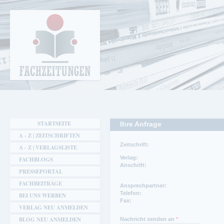
Cookie-Einstellungen
Fachzeitungen.de - Das unabhängige Portal
für Fachmagazine Fachpublikationen &
eBooks
STARTSEITE
Ihre Anfrage
A - Z | ZEITSCHRIFTEN
Zeitschrift:
A - Z | VERLAGSLISTE
Verlag:
FACHBLOGS
Anschrift:
PRESSEPORTAL
FACHBEITRÄGE
Ansprechpartner:
Telefon:
BEI UNS WERBEN
Fax:
VERLAG NEU ANMELDEN
BLOG NEU ANMELDEN
Nachricht senden an
*