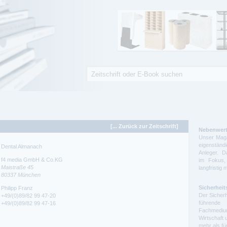
Suche
Suchformular
[... Zurück zur Zeitschrift]
Nebenwert
Unser Maga
eigenstä
Dental Almanach
Anleger. D
f4 media GmbH & Co.KG
im Fokus,
Maistraße 45
langfristig 
80337
München
Sicherheit
Philipp Franz
Der Sicherh
+49/(0)89/82 99 47-20
führende 
+49/(0)89/82 99 47-16
Fachmedium
Wirtschaft 
mehr als f