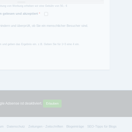
itung von Werbung erheben wir eine Gebühr von 50,- €
 gelesen und akzeptiert
*
hindern und überprüft, ob Sie ein menschlicher Besucher sind.
 und geben das Ergebnis ein. z.B. Geben Sie für 1+3 eine 4 ein.
le Adsense ist deaktiviert.
Erlauben
um
Datenschutz
Zeitungen - Zeitschriften
Blogeinträge
SEO-Tipps für Blogs