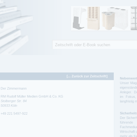
Suche
Suchformular
[... Zurück zur Zeitschrift]
Nebenwert
Unser Maga
eigenstä
Der Zimmermann
Anleger. D
RM Rudolf Müller Medien GmbH & Co. KG
im Fokus,
Stolberger Str. 84
langfristig 
50933
Köln
Sicherheit
+49 221 5497-922
Der Sicherh
führende 
Fachmedium
Wirtschaft 
mehr als f