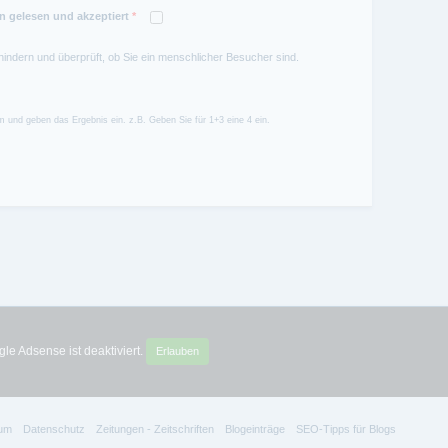
 gelesen und akzeptiert
*
hindern und überprüft, ob Sie ein menschlicher Besucher sind.
 und geben das Ergebnis ein. z.B. Geben Sie für 1+3 eine 4 ein.
le Adsense ist deaktiviert.
Erlauben
um
Datenschutz
Zeitungen - Zeitschriften
Blogeinträge
SEO-Tipps für Blogs