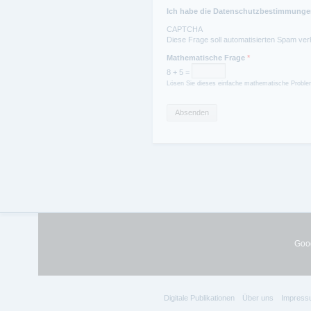
Ich habe die Datenschutzbestimmungen
CAPTCHA
Diese Frage soll automatisierten Spam ver
Mathematische Frage
*
8 + 5 =
Lösen Sie dieses einfache mathematische Problem
Goog
Digitale Publikationen
Über uns
Impress