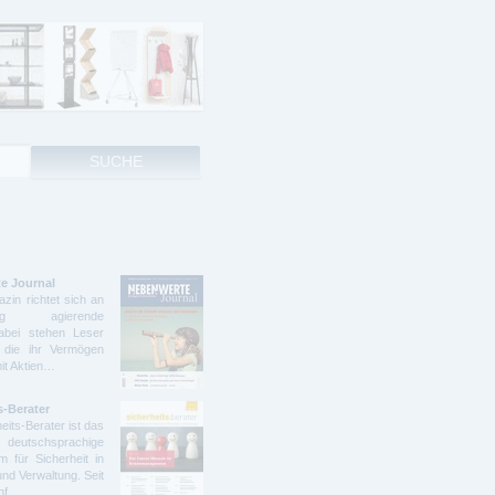
e Journal
zin richtet sich an
ndig agierende
abei stehen Leser
 die ihr Vermögen
mit Aktien…
s-Berater
eits-Berater ist das
deutschsprachige
 für Sicherheit in
und Verwaltung. Seit
ünf…