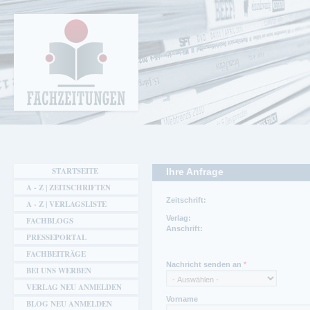
Cookie-Einstellungen
Fachzeitungen.de - Das unabhängige Portal
für Fachmagazine Fachpublikationen &
eBooks
STARTSEITE
Ihre Anfrage
A - Z | ZEITSCHRIFTEN
Zeitschrift:
A - Z | VERLAGSLISTE
Verlag:
FACHBLOGS
Anschrift:
PRESSEPORTAL
FACHBEITRÄGE
Ansprechpartner:
Telefon:
Ansprechpartner Redaktion:
Nachricht senden an
*
Claudia Klinger
06201/6007386
Walter Fuchs
BEI UNS WERBEN
Telefon:
Fax:
VERLAG NEU ANMELDEN
06201-6007-330
06201/6007331
Vorname
BLOG NEU ANMELDEN