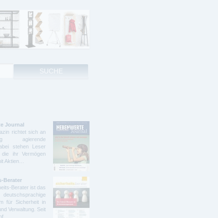
e Journal
zin richtet sich an
ndig agierende
abei stehen Leser
 die ihr Vermögen
mit Aktien…
s-Berater
eits-Berater ist das
deutschsprachige
 für Sicherheit in
und Verwaltung. Seit
ünf…