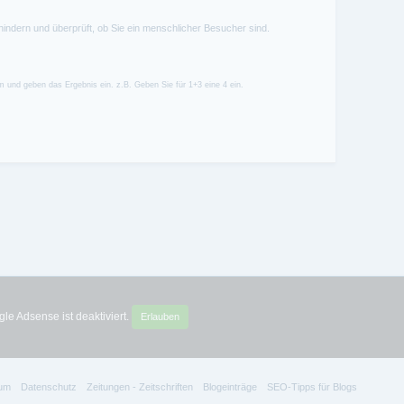
hindern und überprüft, ob Sie ein menschlicher Besucher sind.
 und geben das Ergebnis ein. z.B. Geben Sie für 1+3 eine 4 ein.
le Adsense ist deaktiviert.
Erlauben
um
Datenschutz
Zeitungen - Zeitschriften
Blogeinträge
SEO-Tipps für Blogs