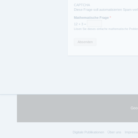
CAPTCHA
Diese Frage soll automatisierten Spam ver
Mathematische Frage
*
12 + 3 =
Lösen Sie dieses einfache mathematische Problem
Goog
Digitale Publikationen
Über uns
Impress