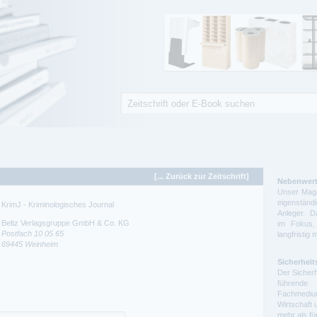
Suche
Suchformular
[... Zurück zur Zeitschrift]
Nebenwert
Unser Maga
eigenstä
KrimJ - Kriminologisches Journal
Anleger. D
Beltz Verlagsgruppe GmbH & Co. KG
im Fokus,
Postfach 10 05 65
langfristig 
69445
Weinheim
Sicherheit
Der Sicherh
führende 
Fachmedium
Wirtschaft 
mehr als f