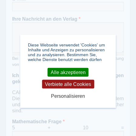
Ihre Nachricht an den Verlag
*
Diese Webseite verwendet 'Cookies' um
Inhalte und Anzeigen zu personalisieren
und zu analysieren. Bestimmen Sie,
Bei Zweckentfremdung unseres Portals zur Verbreitung
welche Dienste benutzt werden dürfen
von Werbung erheben wir eine Gebühr von 50,- €
Alle akzeptieren
Ich habe die Datenschutzbestimmungen
gelesen und akzeptiert
*
Verbiete alle Cookies
CAPTCHA
Personalisieren
Diese Frage soll automatisierten Spam verhindern
und überprüft, ob Sie ein menschlicher Besucher
sind.
Mathematische Frage
*
5 + 10 =