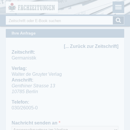
Fachzeitungen.de - Das unabhängige Portal für
Cookie-Einstellungen
Fachmagazine Fachpublikationen & eBooks
Suche
Suchformular
Ihre Anfrage
[... Zurück zur Zeitschrift]
Zeitschrift:
Germanistik
Verlag:
Walter de Gruyter Verlag
Anschrift:
Genthiner Strasse 13
10785
Berlin
Telefon:
030/26005-0
Telefon:
030/26005-226
Nachricht senden an
*