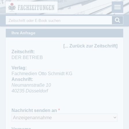
Fachzeitungen.de - Das unabhängige Portal für
Cookie-Einstellungen
Fachmagazine Fachpublikationen & eBooks
Suche
Suchformular
Ihre Anfrage
[... Zurück zur Zeitschrift]
Zeitschrift:
DER BETRIEB
Verlag:
Fachmedien Otto Schmidt KG
Anschrift:
Neumannstraße 10
40235
Düsseldorf
Telefon:
(0800) 000 1637
Nachricht senden an
*
Fax:
(0800) 000 2959