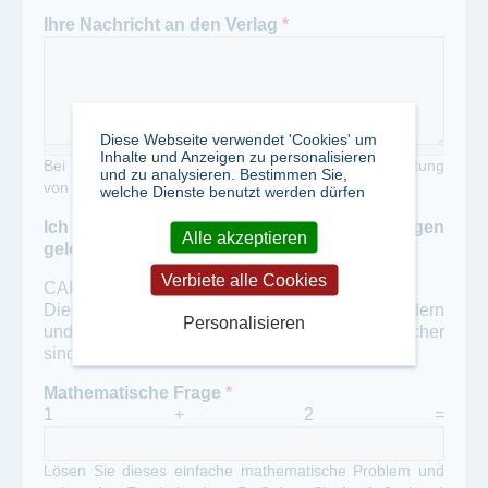
Ihre Nachricht an den Verlag
*
Diese Webseite verwendet 'Cookies' um
Inhalte und Anzeigen zu personalisieren
Bei Zweckentfremdung unseres Portals zur Verbreitung
und zu analysieren. Bestimmen Sie,
von Werbung erheben wir eine Gebühr von 50,- €
welche Dienste benutzt werden dürfen
Ich habe die Datenschutzbestimmungen
Alle akzeptieren
gelesen und akzeptiert
*
Verbiete alle Cookies
CAPTCHA
Diese Frage soll automatisierten Spam verhindern
Personalisieren
und überprüft, ob Sie ein menschlicher Besucher
sind.
Mathematische Frage
*
1 + 2 =
Lösen Sie dieses einfache mathematische Problem und