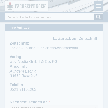
Fachzeitungen.de - Das unabhängige Portal für
Cookie-Einstellungen
Fachmagazine Fachpublikationen & eBooks
Suche
Suchformular
Ihre Anfrage
[... Zurück zur Zeitschrift]
Zeitschrift:
JoSch - Journal für Schreibwissenschaft
Verlag:
wbv Media GmbH & Co. KG
Anschrift:
Auf dem Esch 4
33619
Bielefeld
Telefon:
Telefon:
0521/91101-12
0521 91101203
Fax:
Ansprechpartner Redaktion:
0521/91101-19
Franziska Liebetanz, David Kreitz, Leonardo
Nachricht senden an
*
Dalessandro, Nicole Mackus