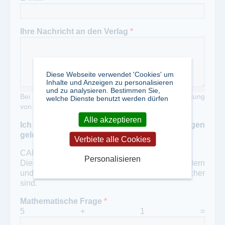
Ihre Nachricht an den Verlag
*
Diese Webseite verwendet 'Cookies' um
Inhalte und Anzeigen zu personalisieren
und zu analysieren. Bestimmen Sie,
Bei Zweckentfremdung unseres Portals zur Verbreitung
welche Dienste benutzt werden dürfen
von Werbung erheben wir eine Gebühr von 50,- €
Alle akzeptieren
Ich habe die Datenschutzbestimmungen
gelesen und akzeptiert
*
Verbiete alle Cookies
CAPTCHA
Personalisieren
Diese Frage soll automatisierten Spam verhindern
und überprüft, ob Sie ein menschlicher Besucher
sind.
Mathematische Frage
*
5 + 1 =