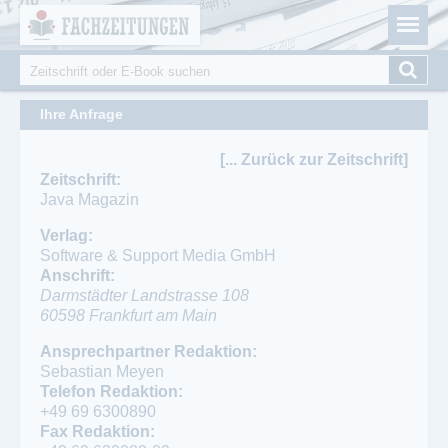
Fachzeitungen.de - Das unabhängige Portal für
Cookie-Einstellungen
Fachmagazine Fachpublikationen & eBooks
Suche
Suchformular
Ihre Anfrage
[... Zurück zur Zeitschrift]
Zeitschrift:
Java Magazin
Verlag:
Software & Support Media GmbH
Anschrift:
Darmstädter Landstrasse 108
60598
Frankfurt am Main
Ansprechpartner:
Telefon:
Ansprechpartner Redaktion:
Frank Stepan
+49 69 630089-20
Sebastian Meyen
Telefon:
Fax:
Telefon Redaktion:
069-630089 0
+49 69 630089-89
+49 69 6300890
Fax:
Fax Redaktion: