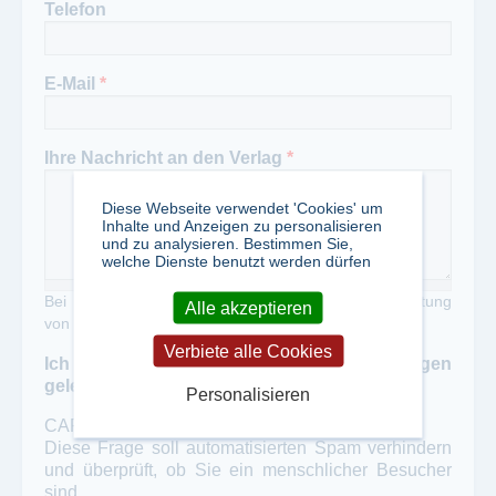
Telefon
E-Mail
*
Ihre Nachricht an den Verlag
*
Diese Webseite verwendet 'Cookies' um
Inhalte und Anzeigen zu personalisieren
und zu analysieren. Bestimmen Sie,
welche Dienste benutzt werden dürfen
Bei Zweckentfremdung unseres Portals zur Verbreitung
Alle akzeptieren
von Werbung erheben wir eine Gebühr von 50,- €
Verbiete alle Cookies
Ich habe die Datenschutzbestimmungen
gelesen und akzeptiert
*
Personalisieren
CAPTCHA
Diese Frage soll automatisierten Spam verhindern
und überprüft, ob Sie ein menschlicher Besucher
sind.