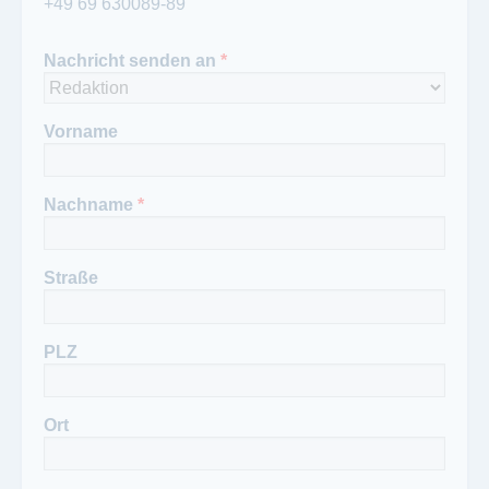
069-630089 89
+49 69 630089-89
Nachricht senden an
*
Vorname
Nachname
*
Straße
PLZ
Ort