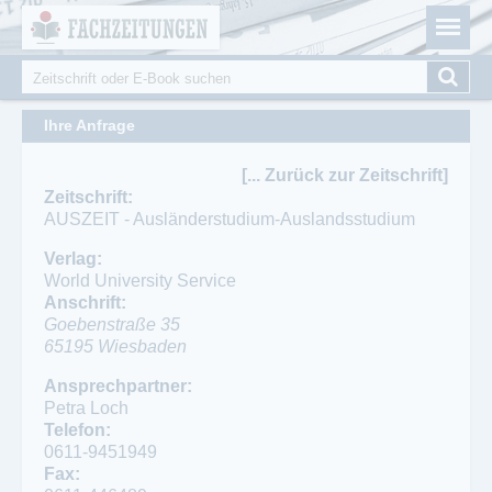
Fachzeitungen.de - Das unabhängige Portal für
Cookie-Einstellungen
Fachmagazine Fachpublikationen & eBooks
Suche
Suchformular
Ihre Anfrage
[... Zurück zur Zeitschrift]
Zeitschrift:
AUSZEIT - Ausländerstudium-Auslandsstudium
Verlag:
World University Service
Anschrift:
Goebenstraße 35
65195
Wiesbaden
Ansprechpartner:
Petra Loch
Telefon:
0611-9451949
Fax: