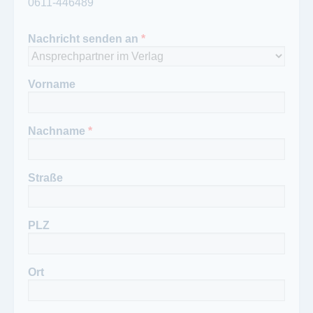
0611-446489
Ansprechpartner Redaktion:
Petra Loch
Nachricht senden an
*
Telefon Redaktion:
0611-9451949
Fax Redaktion:
Vorname
0611-446489
Nachname
*
Straße
PLZ
Ort