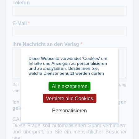
Telefon
E-Mail
*
Ihre Nachricht an den Verlag
*
Diese Webseite verwendet 'Cookies' um
Inhalte und Anzeigen zu personalisieren
und zu analysieren. Bestimmen Sie,
welche Dienste benutzt werden dürfen
Bei Zweckentfremdung unseres Portals zur Verbreitung
Alle akzeptieren
von Werbung erheben wir eine Gebühr von 50,- €
Verbiete alle Cookies
Ich habe die Datenschutzbestimmungen
gelesen und akzeptiert
*
Personalisieren
CAPTCHA
Diese Frage soll automatisierten Spam verhindern
und überprüft, ob Sie ein menschlicher Besucher
sind.