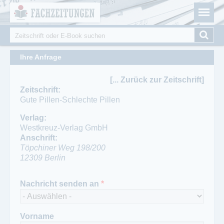
Fachzeitungen.de - Das unabhängige Portal für
Cookie-Einstellungen
Fachmagazine Fachpublikationen & eBooks
Suche
Suchformular
Ihre Anfrage
[... Zurück zur Zeitschrift]
Zeitschrift:
Gute Pillen-Schlechte Pillen
Verlag:
Westkreuz-Verlag GmbH
Anschrift:
Töpchiner Weg 198/200
12309
Berlin
Ansprechpartner:
Telefon:
Ansprechpartner Redaktion:
Nachricht senden an
*
Lutz Ahrens
030 745 20 47
Jörg Schaaber
Telefon:
Fax:
(030) 7 45 20 47
030 745 30 66
Fax:
Vorname