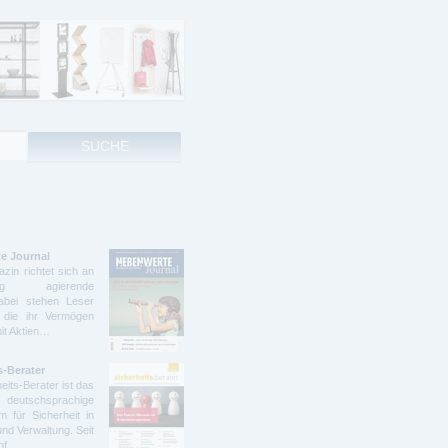
e Journal
zin richtet sich an
ndig agierende
abei stehen Leser
 die ihr Vermögen
mit Aktien…
s-Berater
eits-Berater ist das
deutschsprachige
 für Sicherheit in
und Verwaltung. Seit
ünf…