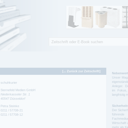
Suche
Suchformular
[... Zurück zur Zeitschrift]
Nebenwert
Unser Maga
eigenstä
schuhkurier
Anleger. D
Sternefeld Medien GmbH
im Fokus,
Niederkasseler Str. 1
langfristig 
40547
Düsseldorf
Sicherheit
Petra Steinke
Der Sicherh
0211 / 57708-21
führende 
0211 / 57708-12
Fachmedium
Wirtschaft 
mehr als f