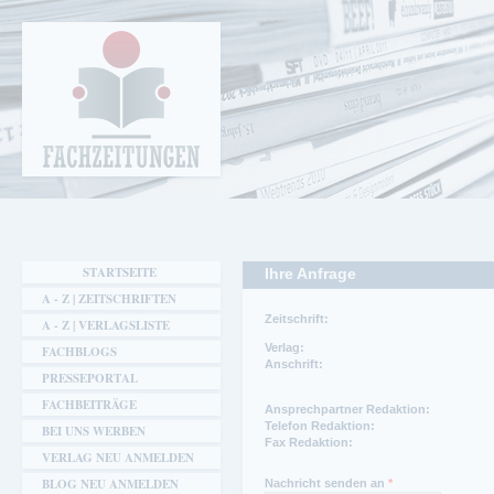
Cookie-Einstellungen
Fachzeitungen.de - Das unabhängige Portal
für Fachmagazine Fachpublikationen &
eBooks
STARTSEITE
Ihre Anfrage
A - Z | ZEITSCHRIFTEN
Zeitschrift:
A - Z | VERLAGSLISTE
Verlag:
FACHBLOGS
Anschrift:
PRESSEPORTAL
FACHBEITRÄGE
Ansprechpartner:
Telefon:
Ansprechpartner Redaktion:
Dagmar Brumme
0211 / 57708-37
Telefon Redaktion:
BEI UNS WERBEN
Telefon:
Fax:
Fax Redaktion:
VERLAG NEU ANMELDEN
+49 211 577 080
0211 / 57708-12
Fax:
BLOG NEU ANMELDEN
Nachricht senden an
*
+49 211 577 0812