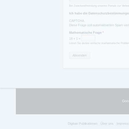
Bei Zweckentfremdung unseres Portals zur Verbre
Ich habe die Datenschutzbestimmungen
CAPTCHA
Diese Frage soll automatisierten Spam ver
Mathematische Frage
*
18 + 1 =
Lösen Sie dieses einfache mathematische Problem
Goog
Digitale Publikationen
Über uns
Impress