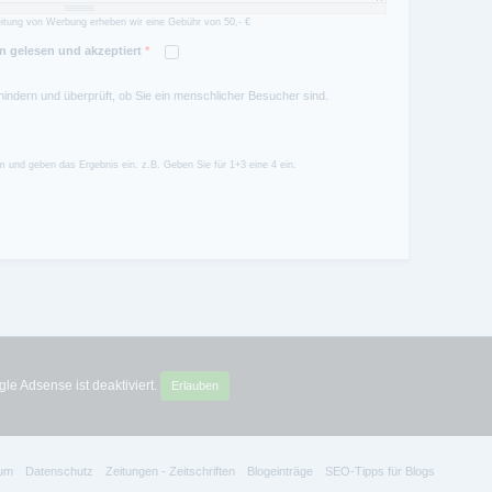
itung von Werbung erheben wir eine Gebühr von 50,- €
 gelesen und akzeptiert
*
hindern und überprüft, ob Sie ein menschlicher Besucher sind.
 und geben das Ergebnis ein. z.B. Geben Sie für 1+3 eine 4 ein.
le Adsense ist deaktiviert.
Erlauben
um
Datenschutz
Zeitungen - Zeitschriften
Blogeinträge
SEO-Tipps für Blogs