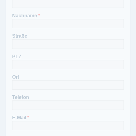
02202/18898-19
02202 1889829
Nachname
*
Straße
PLZ
Ort
Telefon
E-Mail
*