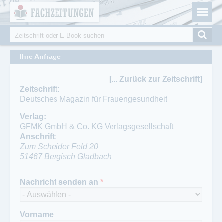
Fachzeitungen.de - Das unabhängige Portal für
Cookie-Einstellungen
Fachmagazine Fachpublikationen & eBooks
Suche
Suchformular
Ihre Anfrage
[... Zurück zur Zeitschrift]
Zeitschrift:
Deutsches Magazin für Frauengesundheit
Verlag:
GFMK GmbH & Co. KG Verlagsgesellschaft
Anschrift:
Zum Scheider Feld 20
51467
Bergisch Gladbach
Ansprechpartner:
Telefon:
Ansprechpartner Redaktion:
Nachricht senden an
*
H. Caspari
02202 188980
Claudia Laschinski
Telefon:
Fax:
Telefon Redaktion:
02202/18898-0
02202 1889829
02202 188980
Fax:
Fax Redaktion:
Vorname