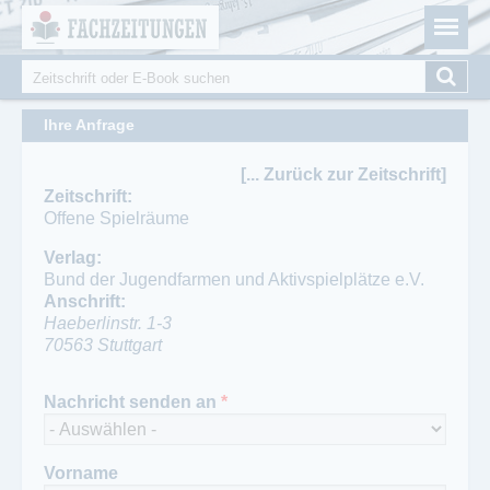
Fachzeitungen.de - Das unabhängige Portal für
Cookie-Einstellungen
Fachmagazine Fachpublikationen & eBooks
Suche
Suchformular
Ihre Anfrage
[... Zurück zur Zeitschrift]
Zeitschrift:
Offene Spielräume
Verlag:
Bund der Jugendfarmen und Aktivspielplätze e.V.
Anschrift:
Haeberlinstr. 1-3
70563
Stuttgart
Telefon:
Ansprechpartner Redaktion:
Nachricht senden an
*
0711-6872302
Jörn Puhle
Telefon Redaktion:
0711-6872302
Vorname