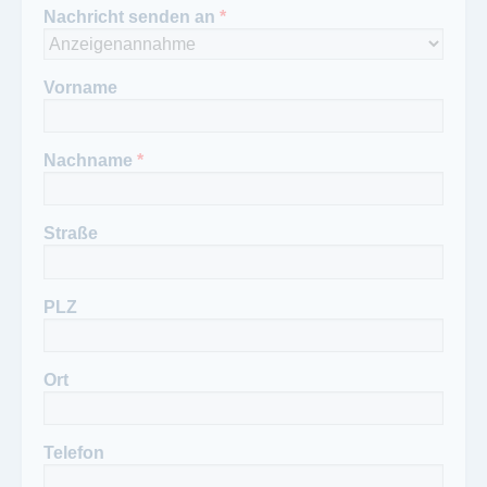
Frau Bruns
Nachricht senden an
*
Telefon Redaktion:
+49(0)421-369 03-17
Fax Redaktion:
Vorname
+49(0)421-369 03-43
Nachname
*
Straße
PLZ
Ort
Telefon