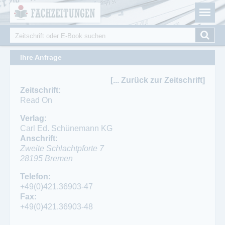
Fachzeitungen.de - Das unabhängige Portal für
Cookie-Einstellungen
Fachmagazine Fachpublikationen & eBooks
Suche
Suchformular
Ihre Anfrage
[... Zurück zur Zeitschrift]
Zeitschrift:
Read On
Verlag:
Carl Ed. Schünemann KG
Anschrift:
Zweite Schlachtpforte 7
28195
Bremen
Telefon:
Telefon:
+49(0)421-3 69 03-76
+49(0)421.36903-47
Fax:
Fax:
+49(0)421-3 69 03-48
+49(0)421.36903-48
Ansprechpartner Redaktion: