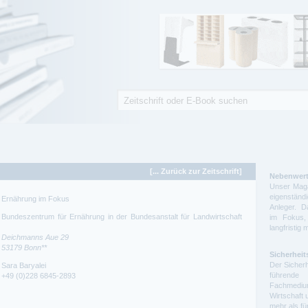
Suche
Suchformular
[... Zurück zur Zeitschrift]
Nebenwert
Unser Maga
eigenstä
Ernährung im Fokus
Anleger. D
Bundeszentrum für Ernährung in der Bundesanstalt für Landwirtschaft
im Fokus,
langfristig 
Deichmanns Aue 29
53179
Bonn**
Sicherheit
Der Sicherh
Sara Baryalei
führende 
+49 (0)228 6845-2893
Fachmedium
Wirtschaft 
mehr als f