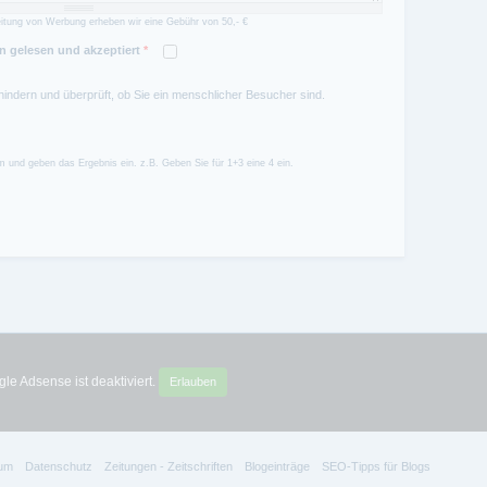
itung von Werbung erheben wir eine Gebühr von 50,- €
 gelesen und akzeptiert
*
hindern und überprüft, ob Sie ein menschlicher Besucher sind.
 und geben das Ergebnis ein. z.B. Geben Sie für 1+3 eine 4 ein.
le Adsense ist deaktiviert.
Erlauben
um
Datenschutz
Zeitungen - Zeitschriften
Blogeinträge
SEO-Tipps für Blogs