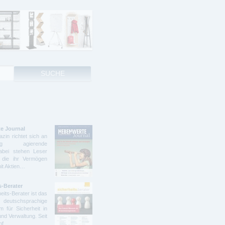
e Journal
zin richtet sich an
ndig agierende
abei stehen Leser
 die ihr Vermögen
mit Aktien…
s-Berater
eits-Berater ist das
deutschsprachige
 für Sicherheit in
und Verwaltung. Seit
ünf…