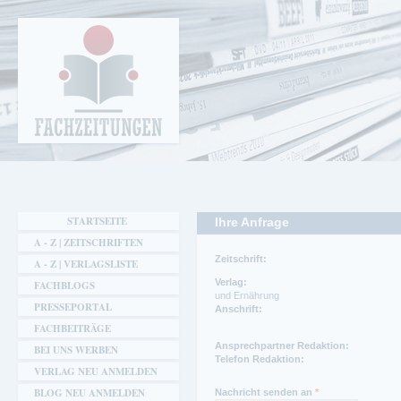
Cookie-Einstellungen
Fachzeitungen.de - Das unabhängige Portal
für Fachmagazine Fachpublikationen &
eBooks
STARTSEITE
Ihre Anfrage
A - Z | ZEITSCHRIFTEN
Zeitschrift:
A - Z | VERLAGSLISTE
Verlag:
FACHBLOGS
und Ernährung
PRESSEPORTAL
Anschrift:
FACHBEITRÄGE
Ansprechpartner:
Telefon:
Ansprechpartner Redaktion:
BEI UNS WERBEN
Waltraud Jonas-Matuschek
+49 (0)228 6845-2893
Telefon Redaktion:
VERLAG NEU ANMELDEN
Telefon:
0228 84 99 5157
BLOG NEU ANMELDEN
Nachricht senden an
*
Fax: