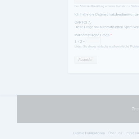
Bei Zweckentfremdung unseres Portals zur Verbre
Ich habe die Datenschutzbestimmungen
CAPTCHA
Diese Frage soll automatisierten Spam ver
Mathematische Frage
*
1 + 2 =
Lösen Sie dieses einfache mathematische Problem
Goog
Digitale Publikationen
Über uns
Impress