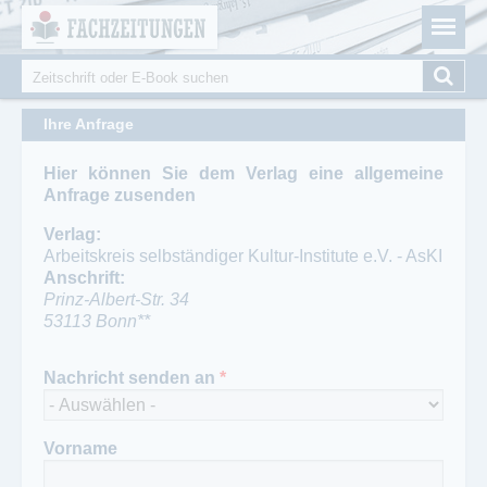
Fachzeitungen.de - Das unabhängige Portal für
Cookie-Einstellungen
Fachmagazine Fachpublikationen & eBooks
Suche
Suchformular
Ihre Anfrage
Hier können Sie dem Verlag eine allgemeine
Anfrage zusenden
Verlag:
Arbeitskreis selbständiger Kultur-Institute e.V. - AsKI
Anschrift:
Prinz-Albert-Str. 34
53113
Bonn**
Ansprechpartner:
Nachricht senden an
*
Karoline Gaudian
Telefon:
0228-224859
Fax:
Vorname
0228-219232