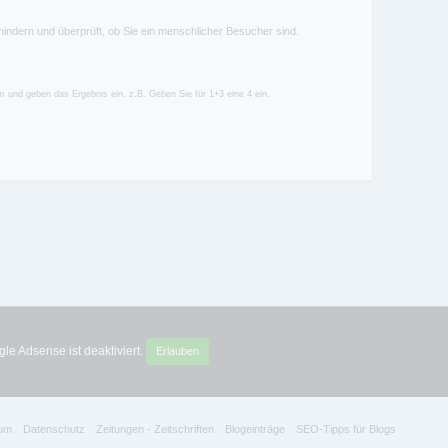
hindern und überprüft, ob Sie ein menschlicher Besucher sind.
 und geben das Ergebnis ein. z.B. Geben Sie für 1+3 eine 4 ein.
le Adsense ist deaktiviert.
Erlauben
um
Datenschutz
Zeitungen - Zeitschriften
Blogeinträge
SEO-Tipps für Blogs