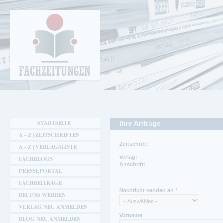
Cookie-Einstellungen
Fachzeitungen.de - Das unabhängige Portal
für Fachmagazine Fachpublikationen &
eBooks
STARTSEITE
Ihre Anfrage
A - Z | ZEITSCHRIFTEN
Zeitschrift:
A - Z | VERLAGSLISTE
Verlag:
FACHBLOGS
Anschrift:
PRESSEPORTAL
FACHBEITRÄGE
Ansprechpartner:
Ansprechpartner Redaktion:
Nachricht senden an
*
Lutz Beisert
Robert Bachmann
BEI UNS WERBEN
Telefon:
VERLAG NEU ANMELDEN
030 8959030
Vorname
BLOG NEU ANMELDEN