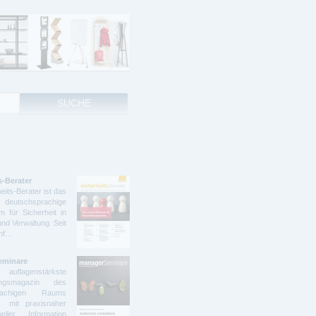
s-Berater
eits-Berater ist das
deutschsprachige
 für Sicherheit in
und Verwaltung. Seit
ünf…
eminare
lagenstärkste
dungsmagazin des
prachigen Raums
t mit praxisnaher
ller Information