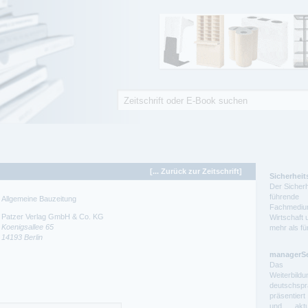
Suche
Suchformular
[... Zurück zur Zeitschrift]
Sicherheit
Der Sicherh
führende 
Allgemeine Bauzeitung
Fachmedium
Patzer Verlag GmbH & Co. KG
Wirtschaft 
Koenigsallee 65
mehr als f
14193
Berlin
managerS
Das auf
Weiterbil
deutschs
präsentier
und aktue