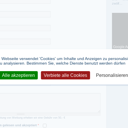
zwölf…
Google Ad
 Webseite verwendet 'Cookies' um Inhalte und Anzeigen zu personalis
u analysieren. Bestimmen Sie, welche Dienste benutzt werden dürfen
Alle akzeptieren
Verbiete alle Cookies
Personalisieren
itung von Werbung erheben wir eine Gebühr von 50,- €
 gelesen und akzeptiert
*