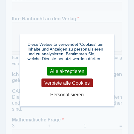
Ihre Nachricht an den Verlag
*
Diese Webseite verwendet 'Cookies' um
Inhalte und Anzeigen zu personalisieren
und zu analysieren. Bestimmen Sie,
Bei Zweckentfremdung unseres Portals zur Verbreitung
welche Dienste benutzt werden dürfen
von Werbung erheben wir eine Gebühr von 50,- €
Alle akzeptieren
Ich habe die Datenschutzbestimmungen
gelesen und akzeptiert
*
Verbiete alle Cookies
CAPTCHA
Personalisieren
Diese Frage soll automatisierten Spam verhindern
und überprüft, ob Sie ein menschlicher Besucher
sind.
Mathematische Frage
*
3 + 1 =