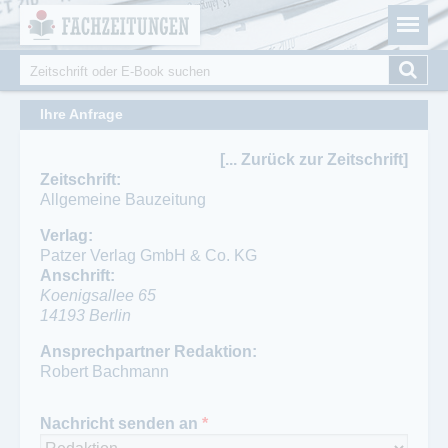
Fachzeitungen.de - Das unabhängige Portal für
Cookie-Einstellungen
Fachmagazine Fachpublikationen & eBooks
Suche
Suchformular
Ihre Anfrage
[... Zurück zur Zeitschrift]
Zeitschrift:
Allgemeine Bauzeitung
Verlag:
Patzer Verlag GmbH & Co. KG
Anschrift:
Koenigsallee 65
14193
Berlin
Ansprechpartner:
Ansprechpartner Redaktion:
Lutz Beisert
Robert Bachmann
Telefon:
030 8959030
Nachricht senden an
*