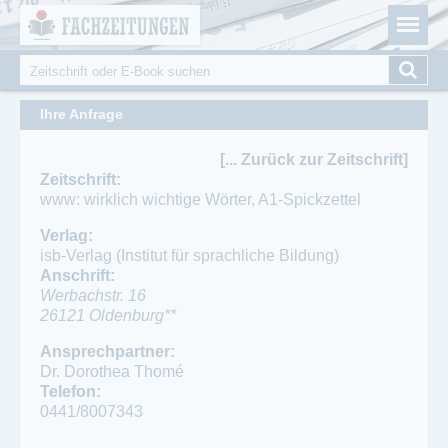
Fachzeitungen.de - Das unabhängige Portal für
Cookie-Einstellungen
Fachmagazine Fachpublikationen & eBooks
Suche
Suchformular
Ihre Anfrage
[... Zurück zur Zeitschrift]
Zeitschrift:
www: wirklich wichtige Wörter, A1-Spickzettel
Verlag:
isb-Verlag (Institut für sprachliche Bildung)
Anschrift:
Werbachstr. 16
26121
Oldenburg**
Ansprechpartner:
Dr. Dorothea Thomé
Telefon:
0441/8007343