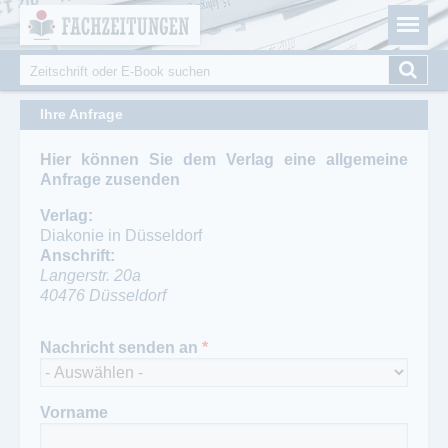
Fachzeitungen.de - Das unabhängige Portal für
Cookie-Einstellungen
Fachmagazine Fachpublikationen & eBooks
Suche
Suchformular
Ihre Anfrage
Hier können Sie dem Verlag eine allgemeine
Anfrage zusenden
Verlag:
Diakonie in Düsseldorf
Anschrift:
Langerstr. 20a
40476
Düsseldorf
Telefon:
Nachricht senden an
*
0211/ 7353290
Fax:
0211/ 7353202
Vorname