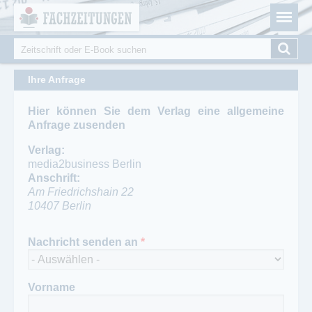
Fachzeitungen.de - Das unabhängige Portal für
Cookie-Einstellungen
Fachmagazine Fachpublikationen & eBooks
Suche
Suchformular
Ihre Anfrage
Hier können Sie dem Verlag eine allgemeine
Anfrage zusenden
Verlag:
media2business Berlin
Anschrift:
Am Friedrichshain 22
10407
Berlin
Ansprechpartner:
Nachricht senden an
*
Leserservice
Telefon:
030 42151-0
Fax:
Vorname
030/42151-232