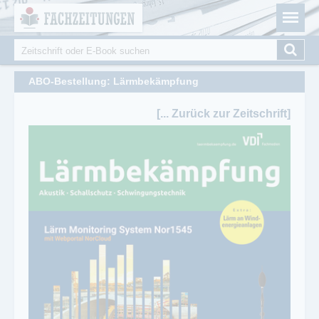
Fachzeitungen.de - Das unabhängige Portal für
Cookie-Einstellungen
Fachmagazine Fachpublikationen & eBooks
Suche
Suchformular
ABO-Bestellung: Lärmbekämpfung
[... Zurück zur Zeitschrift]