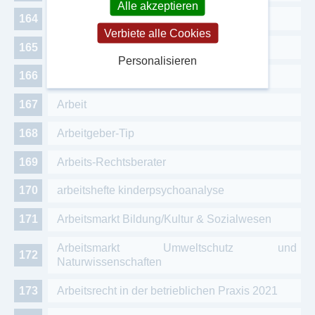
Alle akzeptieren
ARAB DENTAL
Verbiete alle Cookies
ARAB MEDICO
Personalisieren
Araber Weltweit/Araber Journal
Arbeit
Arbeitgeber-Tip
Arbeits-Rechtsberater
arbeitshefte kinderpsychoanalyse
Arbeitsmarkt Bildung/Kultur & Sozialwesen
Arbeitsmarkt Umweltschutz und
Naturwissenschaften
Arbeitsrecht in der betrieblichen Praxis 2021