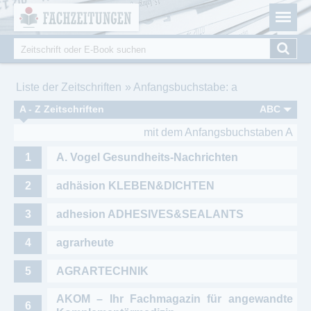
Fachzeitungen.de - Das unabhängige Portal für
Cookie-Einstellungen
Fachmagazine Fachpublikationen & eBooks
Suche
Suchformular
Sie sind hier
Liste der Zeitschriften
Anfangsbuchstabe: a
A - Z Zeitschriften
ABC
mit dem Anfangsbuchstaben A
A. Vogel Gesundheits-Nachrichten
adhäsion KLEBEN&DICHTEN
adhesion ADHESIVES&SEALANTS
agrarheute
AGRARTECHNIK
AKOM – Ihr Fachmagazin für angewandte