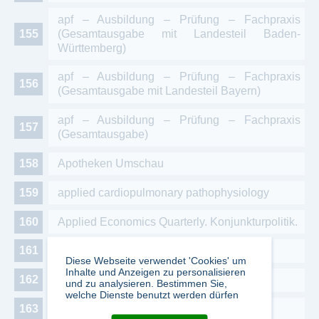
apf – Ausbildung – Prüfung – Fachpraxis
(Gesamtausgabe mit Landesteil Baden-
Württemberg)
apf – Ausbildung – Prüfung – Fachpraxis
(Gesamtausgabe mit Landesteil Bayern)
apf – Ausbildung – Prüfung – Fachpraxis
(Gesamtausgabe)
Apotheken Umschau
applied cardiopulmonary pathophysiology
Applied Economics Quarterly. Konjunkturpolitik.
APR- Apothekenrecht
Diese Webseite verwendet 'Cookies' um
Inhalte und Anzeigen zu personalisieren
APT Aluminium News
und zu analysieren. Bestimmen Sie,
welche Dienste benutzt werden dürfen
aquaristik - Leidenschaft fürs Hobby