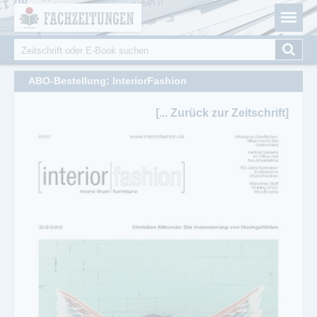
Fachzeitungen.de - Das unabhängige Portal für
Cookie-Einstellungen
Fachmagazine Fachpublikationen & eBooks
Suche
Suchformular
ABO-Bestellung: InteriorFashion
[... Zurück zur Zeitschrift]