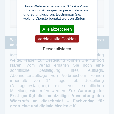
Diese Webseite verwendet 'Cookies' um
Inhalte und Anzeigen zu personalisieren
und zu analysieren. Bestimmen Sie,
welche Dienste benutzt werden dürfen
Alle akzeptieren
Verbiete alle Cookies
Wir leiten Ihre Bestellung zu folgenden Bedingungen
an den Verlag weiter:
Personalisieren
fachzeitungen.de leitet diese E-Mail an den Verlag
weiter. Fragen zur Bestellung können Sie nur dort
klären. Vom Verlag erhalten Sie noch eine
schriftliche Bestätigung Ihres Auftrags.
Abonnentenaufträge von Verbrauchern können
innerhalb von 14 Tagen ab Bestellung
(Auftragsbestätigung) mit einer schriftlichen
Mitteilung widerrufen werden.
Zur Wahrung der
Frist genügt die rechtzeitige Absendung des
Widerrufs an dieschmidt – Fachverlag für
gedruckte und digitale Medien e.K.
.