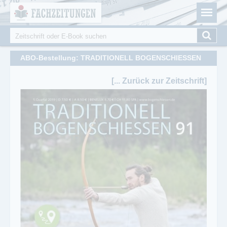
Fachzeitungen.de - Das unabhängige Portal für
Cookie-Einstellungen
Fachmagazine Fachpublikationen & eBooks
Suche
Suchformular
ABO-Bestellung: TRADITIONELL BOGENSCHIESSEN
[... Zurück zur Zeitschrift]