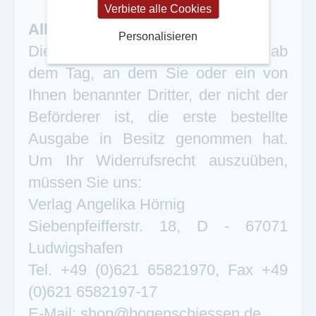
Verbiete alle Cookies
Allgemeine Bedingungen:
Personalisieren
Die Widerrufsfrist beträgt 14 Tage ab
dem Tag, an dem Sie oder ein von
Ihnen benannter Dritter, der nicht der
Beförderer ist, die erste bestellte
Ausgabe in Besitz genommen hat.
Um Ihr Widerrufsrecht auszuüben,
müssen Sie uns:
Verlag Angelika Hörnig
Siebenpfeifferstr. 18, D - 67071
Ludwigshafen
Tel. +49 (0)621 65821970, Fax +49
(0)621 6582197-17
E-Mail: shop@bogenschiessen.de