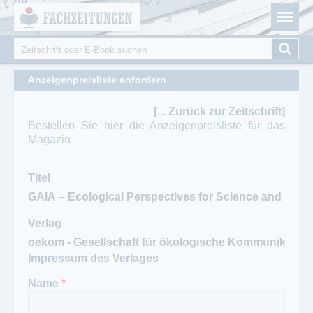
Fachzeitungen.de - Das unabhängige Portal für
Cookie-Einstellungen
Fachmagazine Fachpublikationen & eBooks
Suche
Suchformular
Anzeigenpreisliste anfordern
[... Zurück zur Zeitschrift]
Bestellen Sie hier die Anzeigenpreisliste für das
Magazin
Titel
Verlag
Impressum des Verlages
Name
*