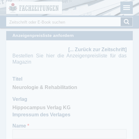
Fachzeitungen.de - Das unabhängige Portal für
Cookie-Einstellungen
Fachmagazine Fachpublikationen & eBooks
Suche
Suchformular
Anzeigenpreisliste anfordern
[... Zurück zur Zeitschrift]
Bestellen Sie hier die Anzeigenpreisliste für das
Magazin
Titel
Verlag
Impressum des Verlages
Name
*