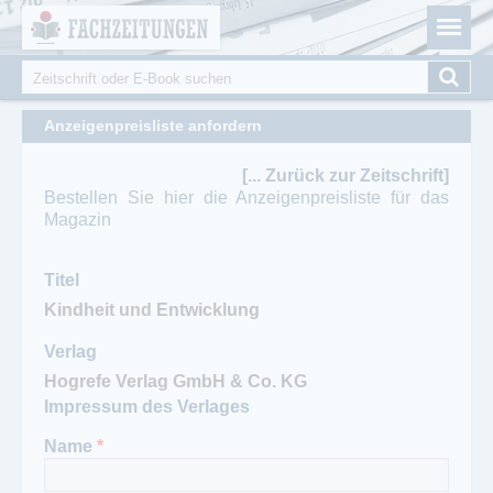
Fachzeitungen.de - Das unabhängige Portal für
Cookie-Einstellungen
Fachmagazine Fachpublikationen & eBooks
Suche
Suchformular
Anzeigenpreisliste anfordern
[... Zurück zur Zeitschrift]
Bestellen Sie hier die Anzeigenpreisliste für das
Magazin
Titel
Verlag
Impressum des Verlages
Name
*