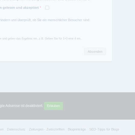
 gelesen und akzeptiert
*
hindern und überprüft, ob Sie ein menschlicher Besucher sind.
 und geben das Ergebnis ein. z.B. Geben Sie für 1+3 eine 4 ein.
le Adsense ist deaktiviert.
Erlauben
um
Datenschutz
Zeitungen - Zeitschriften
Blogeinträge
SEO-Tipps für Blogs