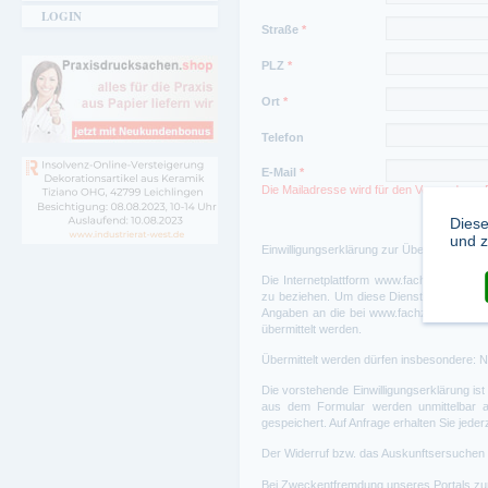
LOGIN
Straße
*
PLZ
*
Ort
*
Telefon
E-Mail
*
Die Mailadresse wird für den Versand von P
Diese
und z
Einwilligungserklärung zur Übermittlung, 
Die Internetplattform
www.fachzeitungen.d
zu beziehen. Um diese Dienstleistung zu e
Angaben an die bei
www.fachzeitungen.d
übermittelt werden.
Übermittelt werden dürfen insbesondere: N
Die vorstehende Einwilligungserklärung ist 
aus dem Formular werden unmittelbar 
gespeichert. Auf Anfrage erhalten Sie jede
Der Widerruf bzw. das Auskunftsersuchen 
Bei Zweckentfremdung unseres Portals zu