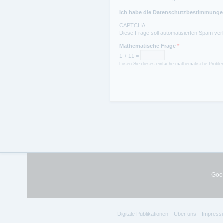
Ich habe die Datenschutzbestimmungen
CAPTCHA
Diese Frage soll automatisierten Spam ver
Mathematische Frage
*
1 + 11 =
Lösen Sie dieses einfache mathematische Problem
Goog
Digitale Publikationen
Über uns
Impress