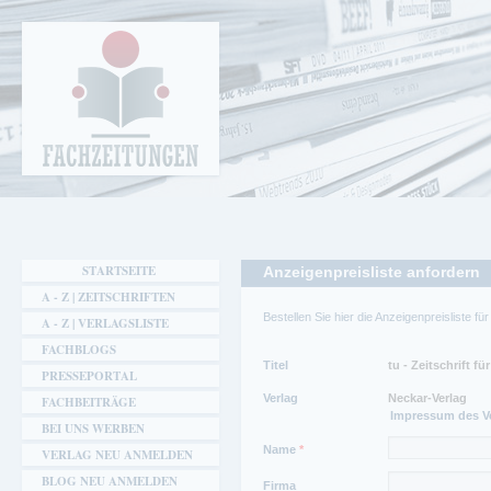
Cookie-Einstellungen
Fachzeitungen.de - Das unabhängige Portal
für Fachmagazine Fachpublikationen &
eBooks
STARTSEITE
Anzeigenpreisliste anfordern
A - Z | ZEITSCHRIFTEN
Bestellen Sie hier die Anzeigenpreisliste f
A - Z | VERLAGSLISTE
FACHBLOGS
Titel
PRESSEPORTAL
Verlag
FACHBEITRÄGE
Impressum des V
BEI UNS WERBEN
Name
*
VERLAG NEU ANMELDEN
BLOG NEU ANMELDEN
Firma