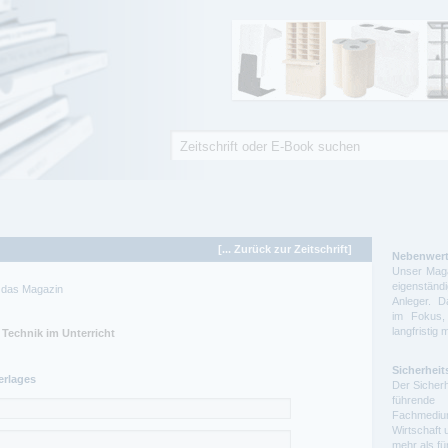
Suche
Suchformular
[... Zurück zur Zeitschrift]
Nebenwert
Unser Maga
eigenstä
ür das Magazin
Anleger. D
im Fokus,
langfristig 
Sicherheit
erlages
Der Sicherh
führende 
Fachmedium
Wirtschaft 
mehr als f