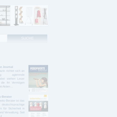
e Journal
zin richtet sich an
ndig agierende
abei stehen Leser
 die ihr Vermögen
mit Aktien…
s-Berater
eits-Berater ist das
deutschsprachige
 für Sicherheit in
und Verwaltung. Seit
ünf…