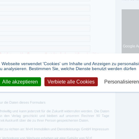
Google Ad
reislisten und bei Fragen zur Kontaktaufnahme mit Ihnen benötigt.
 Webseite verwendet 'Cookies' um Inhalte und Anzeigen zu personalis
u analysieren. Bestimmen Sie, welche Dienste benutzt werden dürfen
Verarbeitung und Nutzung von Daten
e
bietet Ihnen die Möglichkeit, Fachzeitschriften verschiedener Anbieter
Alle akzeptieren
Verbiete alle Cookies
Personalisieren
rmöglichen, bin ich damit einverstanden, dass die hierfür erforderlichen
e
vertretenen Verlage zur dortigen Datenverarbeitung und Datennutzung
ur die Daten dieses Formulars
freiwillig und kann jederzeit für die Zukunft widerrufen werden. Die Daten
an den Verlag geschickt und bleiben auf unserem Rechner 90 Tage
rzeit Auskunft über die zu Ihrer Person gespeicherten Daten.
ist zu richten an: M+H Immobilien und Dienstleistungs GmbH
Impressum
r Verbreitung von Werbung erheben wir eine Gebühr von 50 €