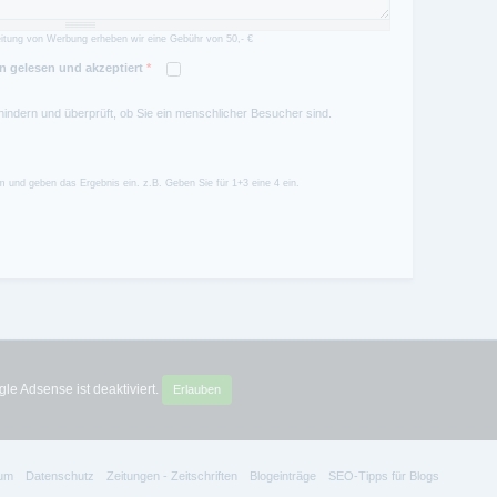
itung von Werbung erheben wir eine Gebühr von 50,- €
 gelesen und akzeptiert
*
hindern und überprüft, ob Sie ein menschlicher Besucher sind.
 und geben das Ergebnis ein. z.B. Geben Sie für 1+3 eine 4 ein.
le Adsense ist deaktiviert.
Erlauben
um
Datenschutz
Zeitungen - Zeitschriften
Blogeinträge
SEO-Tipps für Blogs