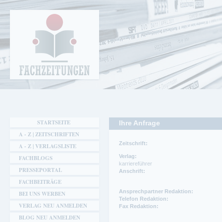
Cookie-Einstellungen
Fachzeitungen.de - Das unabhängige Portal
für Fachmagazine Fachpublikationen &
eBooks
STARTSEITE
Ihre Anfrage
A - Z | ZEITSCHRIFTEN
Zeitschrift:
A - Z | VERLAGSLISTE
Verlag:
FACHBLOGS
karriereführer
PRESSEPORTAL
Anschrift:
FACHBEITRÄGE
Telefon:
Telefon:
Ansprechpartner Redaktion:
BEI UNS WERBEN
0221-4722300
0221-4722300
Telefon Redaktion:
VERLAG NEU ANMELDEN
Fax:
Fax:
Fax Redaktion:
0221-4722370
0221-4722370
BLOG NEU ANMELDEN