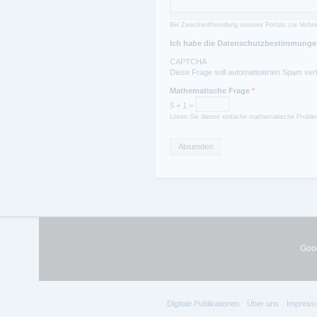
Bei Zweckentfremdung unseres Portals zur Verbre
Ich habe die Datenschutzbestimmungen
CAPTCHA
Diese Frage soll automatisierten Spam ver
Mathematische Frage
*
5 + 1 =
Lösen Sie dieses einfache mathematische Problem
Goog
Digitale Publikationen
Über uns
Impress