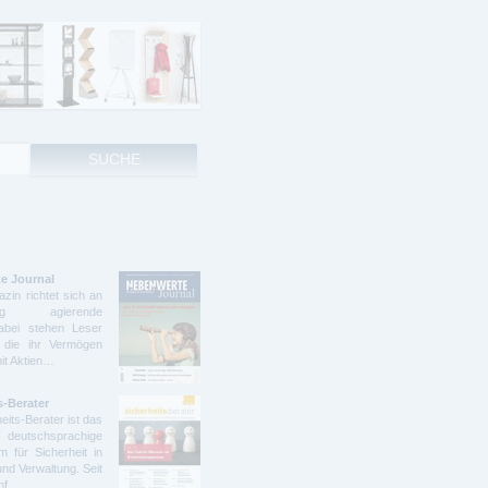
e Journal
zin richtet sich an
ndig agierende
abei stehen Leser
 die ihr Vermögen
mit Aktien…
s-Berater
eits-Berater ist das
deutschsprachige
 für Sicherheit in
und Verwaltung. Seit
ünf…