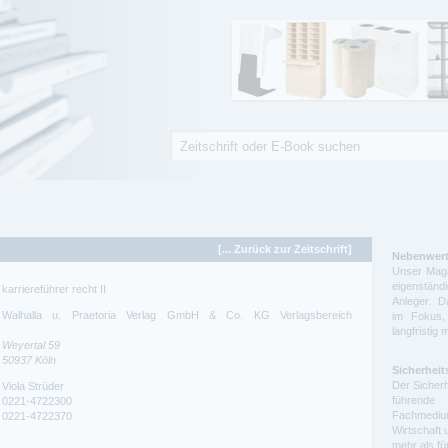
Suche
Suchformular
[... Zurück zur Zeitschrift]
Nebenwert
Unser Maga
eigenstä
karriereführer recht II
Anleger. D
Walhalla u. Praetoria Verlag GmbH & Co. KG Verlagsbereich
im Fokus,
langfristig 
Weyertal 59
50937
Köln
Sicherheit
Der Sicherh
Viola Strüder
führende 
0221-4722300
Fachmedium
0221-4722370
Wirtschaft 
mehr als f