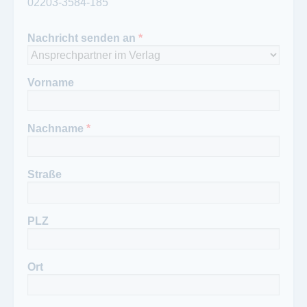
02203-3584-185
Telefon:
Ansprechpartner Redaktion:
+49 2203 3584 182
Niklas Reiprich
Nachricht senden an
*
Telefon Redaktion:
+49 2203 3584 130
Vorname
Nachname
*
Straße
PLZ
Ort