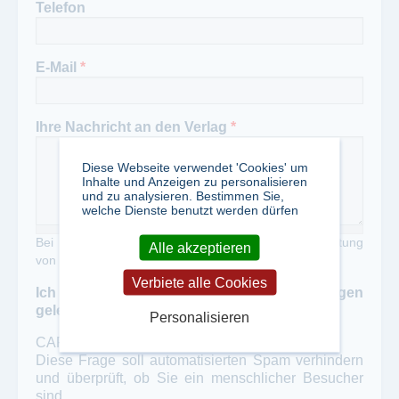
Telefon
E-Mail
*
Ihre Nachricht an den Verlag
*
Diese Webseite verwendet 'Cookies' um
Inhalte und Anzeigen zu personalisieren
und zu analysieren. Bestimmen Sie,
welche Dienste benutzt werden dürfen
Bei Zweckentfremdung unseres Portals zur Verbreitung
Alle akzeptieren
von Werbung erheben wir eine Gebühr von 50,- €
Verbiete alle Cookies
Ich habe die Datenschutzbestimmungen
gelesen und akzeptiert
*
Personalisieren
CAPTCHA
Diese Frage soll automatisierten Spam verhindern
und überprüft, ob Sie ein menschlicher Besucher
sind.