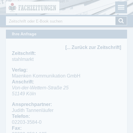
Fachzeitungen.de - Das unabhängige Portal für
Cookie-Einstellungen
Fachmagazine Fachpublikationen & eBooks
Suche
Suchformular
Ihre Anfrage
[... Zurück zur Zeitschrift]
Zeitschrift:
stahlmarkt
Verlag:
Maenken Kommunikation GmbH
Anschrift:
Von-der-Wettern-Straße 25
51149
Köln
Ansprechpartner:
Judith Tannenläufer
Telefon:
02203-3584-0
Fax: