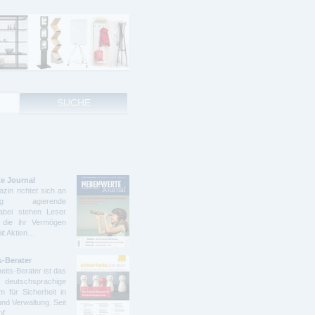
e Journal
zin richtet sich an
ndig agierende
abei stehen Leser
 die ihr Vermögen
mit Aktien…
s-Berater
eits-Berater ist das
deutschsprachige
 für Sicherheit in
und Verwaltung. Seit
ünf…