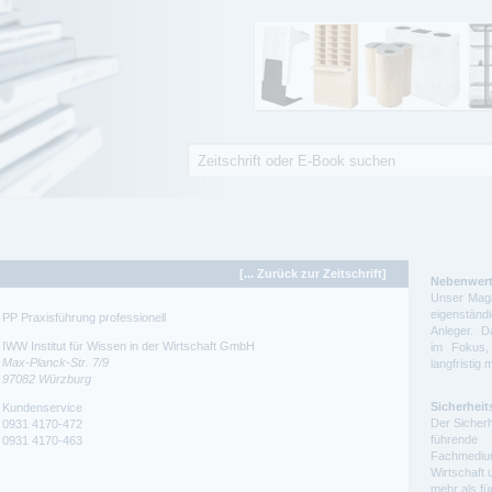
Suche
Suchformular
[... Zurück zur Zeitschrift]
Nebenwert
Unser Maga
eigenstä
PP Praxisführung professionell
Anleger. D
IWW Institut für Wissen in der Wirtschaft GmbH
im Fokus,
Max-Planck-Str. 7/9
langfristig 
97082
Würzburg
Sicherheit
Kundenservice
Der Sicherh
0931 4170-472
führende 
0931 4170-463
Fachmedium
Wirtschaft 
mehr als f