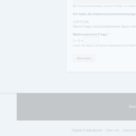
Bei Zweckentfremdung unseres Portals zur Verbre
Ich habe die Datenschutzbestimmungen
CAPTCHA
Diese Frage soll automatisierten Spam ver
Mathematische Frage
*
3 + 0 =
Lösen Sie dieses einfache mathematische Problem
Goog
Digitale Publikationen
Über uns
Impress