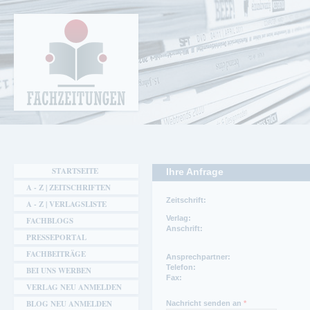
Cookie-Einstellungen
Fachzeitungen.de - Das unabhängige Portal
für Fachmagazine Fachpublikationen &
eBooks
STARTSEITE
Ihre Anfrage
A - Z | ZEITSCHRIFTEN
Zeitschrift:
A - Z | VERLAGSLISTE
Verlag:
FACHBLOGS
Anschrift:
PRESSEPORTAL
FACHBEITRÄGE
Ansprechpartner:
Telefon:
BEI UNS WERBEN
Fax:
VERLAG NEU ANMELDEN
Ansprechpartner Redaktion:
Stefan Lemberg
BLOG NEU ANMELDEN
Nachricht senden an
*
Telefon Redaktion: