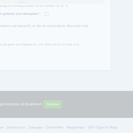
itung von Werbung erheben wir eine Gebühr von 50,- €
 gelesen und akzeptiert
*
hindern und überprüft, ob Sie ein menschlicher Besucher sind.
 und geben das Ergebnis ein. z.B. Geben Sie für 1+3 eine 4 ein.
le Adsense ist deaktiviert.
Erlauben
um
Datenschutz
Zeitungen - Zeitschriften
Blogeinträge
SEO-Tipps für Blogs