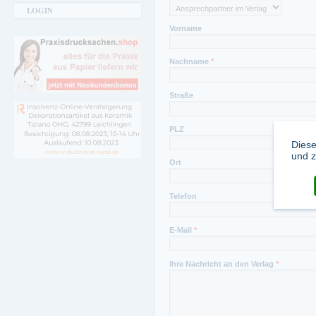
LOGIN
02596 922-0
Fax Redaktion:
Vorname
02596 922-99
Nachname
*
Straße
PLZ
Diese
und z
Ort
Telefon
E-Mail
*
Ihre Nachricht an den Verlag
*