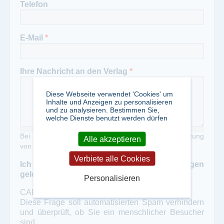
Telefon
E-Mail
*
Ihre Nachricht an den Verlag
*
Diese Webseite verwendet 'Cookies' um
Inhalte und Anzeigen zu personalisieren
und zu analysieren. Bestimmen Sie,
welche Dienste benutzt werden dürfen
Bei Zweckentfremdung unseres Portals zur Verbreitung
Alle akzeptieren
von Werbung erheben wir eine Gebühr von 50,- €
Verbiete alle Cookies
Ich habe die Datenschutzbestimmungen
gelesen und akzeptiert
*
Personalisieren
CAPTCHA
Diese Frage soll automatisierten Spam verhindern
und überprüft, ob Sie ein menschlicher Besucher
sind.