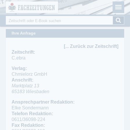
Fachzeitungen.de - Das unabhängige Portal für
Cookie-Einstellungen
Fachmagazine Fachpublikationen & eBooks
Suche
Suchformular
Ihre Anfrage
[... Zurück zur Zeitschrift]
Zeitschrift:
C.ebra
Verlag:
Chmielorz GmbH
Anschrift:
Marktplatz 13
65183
Wiesbaden
Ansprechpartner:
Telefon:
Ansprechpartner Redaktion:
Karin Irmscher
0611/36098-270
Elke Sondermann
Telefon:
Fax:
Telefon Redaktion:
0611/36098-259
0611/36098-113
0611/36098-224
Fax:
Fax Redaktion: