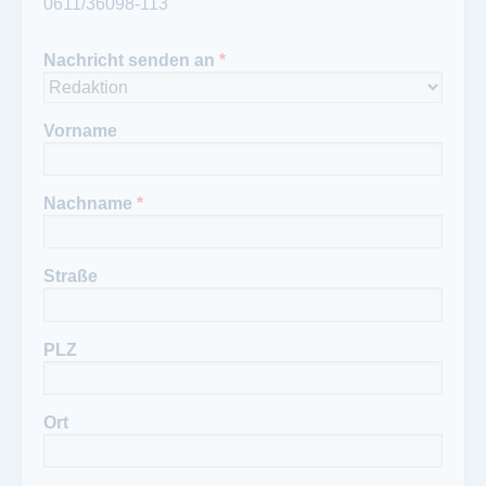
0611/36098-113
0611/36098-113
Nachricht senden an
*
Vorname
Nachname
*
Straße
PLZ
Ort