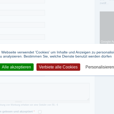
zwölf…
Google Ad
 Webseite verwendet 'Cookies' um Inhalte und Anzeigen zu personalis
u analysieren. Bestimmen Sie, welche Dienste benutzt werden dürfen
Alle akzeptieren
Verbiete alle Cookies
Personalisieren
itung von Werbung erheben wir eine Gebühr von 50,- €
 gelesen und akzeptiert
*