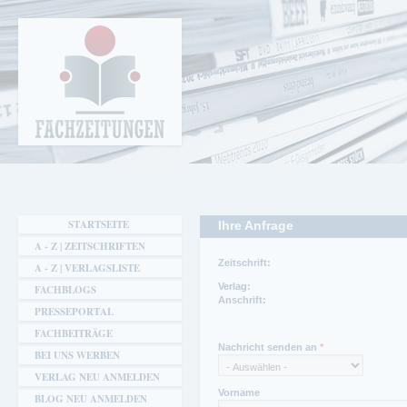
Cookie-Einstellungen
Fachzeitungen.de - Das unabhängige Portal
für Fachmagazine Fachpublikationen &
eBooks
STARTSEITE
Ihre Anfrage
A - Z | ZEITSCHRIFTEN
Zeitschrift:
A - Z | VERLAGSLISTE
Verlag:
FACHBLOGS
Anschrift:
PRESSEPORTAL
FACHBEITRÄGE
Ansprechpartner:
Telefon:
Ansprechpartner Redaktion:
Nachricht senden an
*
Thomas Wäldele
07221-9521-22
Tobias Roch
BEI UNS WERBEN
Telefon:
Fax:
Telefon Redaktion:
VERLAG NEU ANMELDEN
07221952120
9521-45
07221-9521-14
Fax:
Fax Redaktion:
Vorname
BLOG NEU ANMELDEN
07221952145
9521-45