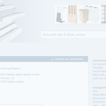
Suche
Suchformular
[... Zurück zur Zeitschrift]
Sicherheit
Der Sicherh
führende 
trekking-Magazin
Fachmedium
MSV Medien Baden-Baden GmbH
Wirtschaft 
Schulstr. 12
mehr als f
76532
Baden-Baden
managerS
Das auf
Weiterbil
deutschs
präsentier
und aktue