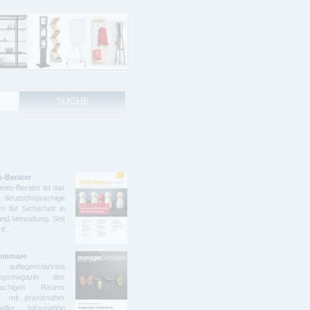
s-Berater
eits-Berater ist das
deutschsprachige
 für Sicherheit in
und Verwaltung. Seit
ünf…
eminare
lagenstärkste
dungsmagazin des
prachigen Raums
t mit praxisnaher
ller Information