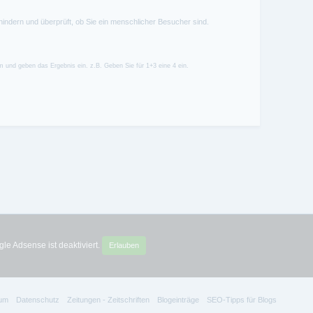
hindern und überprüft, ob Sie ein menschlicher Besucher sind.
 und geben das Ergebnis ein. z.B. Geben Sie für 1+3 eine 4 ein.
le Adsense ist deaktiviert.
Erlauben
um
Datenschutz
Zeitungen - Zeitschriften
Blogeinträge
SEO-Tipps für Blogs