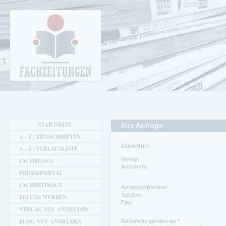
Cookie-Einstellungen
Fachzeitungen.de - Das unabhängige Portal
für Fachmagazine Fachpublikationen &
eBooks
STARTSEITE
Ihre Anfrage
A - Z | ZEITSCHRIFTEN
Zeitschrift:
A - Z | VERLAGSLISTE
Verlag:
FACHBLOGS
Anschrift:
PRESSEPORTAL
FACHBEITRÄGE
Ansprechpartner:
Telefon:
BEI UNS WERBEN
Fax:
VERLAG NEU ANMELDEN
BLOG NEU ANMELDEN
Nachricht senden an
*