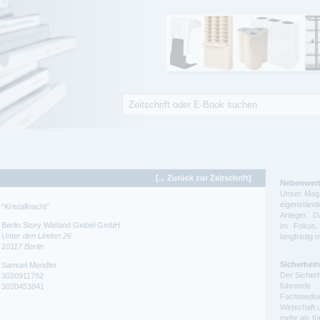
Suche
Suchformular
[... Zurück zur Zeitschrift]
Nebenwert
Unser Maga
eigenstä
“Kristallnacht”
Anleger. D
Berlin Story Wieland Giebel GmbH
im Fokus,
Unter den Linden 26
langfristig 
10117
Berlin
Sicherheit
Samuel Mendler
Der Sicherh
3020911782
führende 
3020453841
Fachmedium
Wirtschaft 
mehr als f