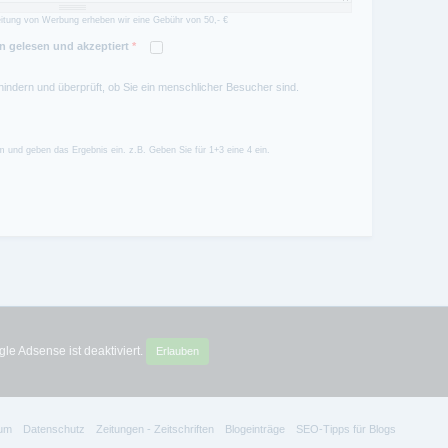
itung von Werbung erheben wir eine Gebühr von 50,- €
 gelesen und akzeptiert
*
hindern und überprüft, ob Sie ein menschlicher Besucher sind.
 und geben das Ergebnis ein. z.B. Geben Sie für 1+3 eine 4 ein.
le Adsense ist deaktiviert.
Erlauben
um
Datenschutz
Zeitungen - Zeitschriften
Blogeinträge
SEO-Tipps für Blogs