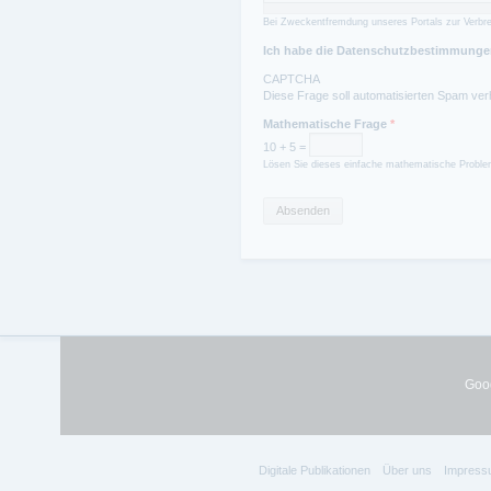
Bei Zweckentfremdung unseres Portals zur Verbre
Ich habe die Datenschutzbestimmungen
CAPTCHA
Diese Frage soll automatisierten Spam ver
Mathematische Frage
*
10 + 5 =
Lösen Sie dieses einfache mathematische Problem
Goog
Digitale Publikationen
Über uns
Impress