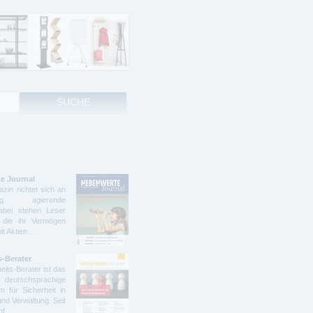
e Journal
zin richtet sich an
ndig agierende
abei stehen Leser
 die ihr Vermögen
mit Aktien…
s-Berater
eits-Berater ist das
deutschsprachige
 für Sicherheit in
und Verwaltung. Seit
ünf…