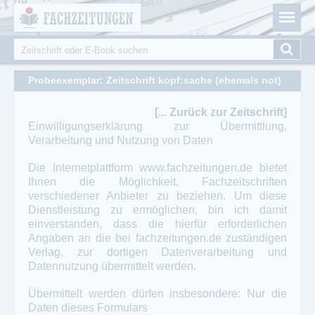
Fachzeitungen.de - Das unabhängige Portal für
Cookie-Einstellungen
Fachmagazine Fachpublikationen & eBooks
Suche
Suchformular
Probeexemplar: Zeitschrift kopf:sache (ehemals not)
[... Zurück zur Zeitschrift]
Einwilligungserklärung zur Übermittlung,
Verarbeitung und Nutzung von Daten
Die Internetplattform
www.fachzeitungen.de
bietet
Ihnen die Möglichkeit, Fachzeitschriften
verschiedener Anbieter zu beziehen. Um diese
Dienstleistung zu ermöglichen, bin ich damit
einverstanden, dass die hierfür erforderlichen
Angaben an die bei
fachzeitungen.de
zuständigen
Verlag, zur dortigen Datenverarbeitung und
Datennutzung übermittelt werden.
Übermittelt werden dürfen insbesondere: Nur die
Daten dieses Formulars