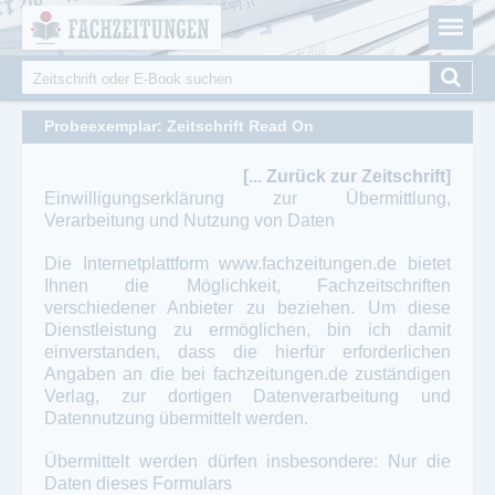
Fachzeitungen.de - Das unabhängige Portal für
Cookie-Einstellungen
Fachmagazine Fachpublikationen & eBooks
Suche
Suchformular
Probeexemplar: Zeitschrift Read On
[... Zurück zur Zeitschrift]
Einwilligungserklärung zur Übermittlung,
Verarbeitung und Nutzung von Daten
Die Internetplattform
www.fachzeitungen.de
bietet
Ihnen die Möglichkeit, Fachzeitschriften
verschiedener Anbieter zu beziehen. Um diese
Dienstleistung zu ermöglichen, bin ich damit
einverstanden, dass die hierfür erforderlichen
Angaben an die bei
fachzeitungen.de
zuständigen
Verlag, zur dortigen Datenverarbeitung und
Datennutzung übermittelt werden.
Übermittelt werden dürfen insbesondere: Nur die
Daten dieses Formulars