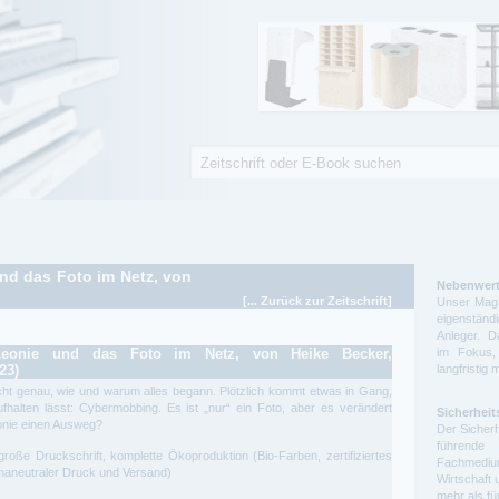
Suche
Suchformular
nd das Foto im Netz, von
Nebenwert
[... Zurück zur Zeitschrift]
Unser Maga
eigenstä
Anleger. D
 Leonie und das Foto im Netz, von Heike Becker,
im Fokus,
23)
langfristig 
cht genau, wie und warum alles begann. Plötzlich kommt etwas in Gang,
fhalten lässt: Cybermobbing. Es ist „nur“ ein Foto, aber es verändert
Sicherheit
eonie einen Ausweg?
Der Sicherh
führende 
 große Druckschrift, komplette Ökoproduktion (Bio-Farben, zertifiziertes
Fachmedium
imaneutraler Druck und Versand)
Wirtschaft 
mehr als f