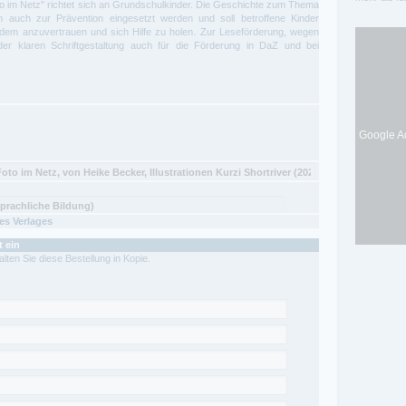
o im Netz" richtet sich an Grundschulkinder. Die Geschichte zum Thema
 auch zur Prävention eingesetzt werden und soll betroffene Kinder
ndem anzuvertrauen und sich Hilfe zu holen. Zur Leseförderung, wegen
r klaren Schriftgestaltung auch für die Förderung in DaZ und bei
Google Ad
s Verlages
t ein
lten Sie diese Bestellung in Kopie.