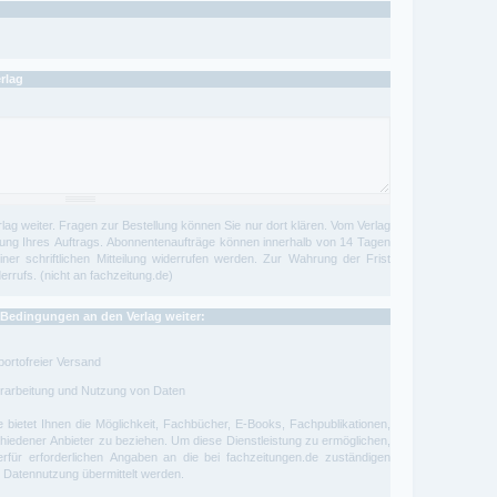
rlag
rlag weiter. Fragen zur Bestellung können Sie nur dort klären. Vom Verlag
tigung Ihres Auftrags. Abonnentenaufträge können innerhalb von 14 Tagen
iner schriftlichen Mitteilung widerrufen werden. Zur Wahrung der Frist
rrufs. (nicht an fachzeitung.de)
n Bedingungen an den Verlag weiter:
portofreier Versand
Verarbeitung und Nutzung von Daten
e
bietet Ihnen die Möglichkeit, Fachbücher, E-Books, Fachpublikationen,
iedener Anbieter zu beziehen. Um diese Dienstleistung zu ermöglichen,
ierfür erforderlichen Angaben an die bei
fachzeitungen.de
zuständigen
d Datennutzung übermittelt werden.