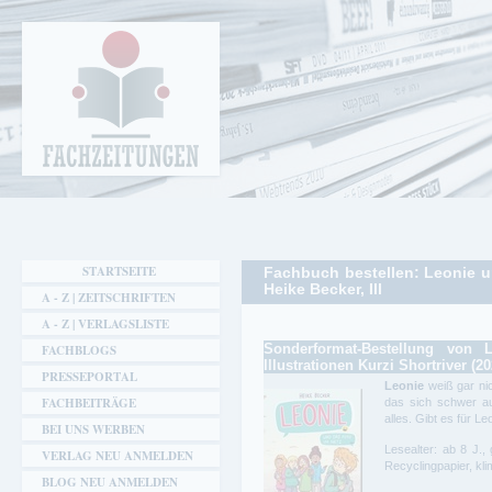
Cookie-Einstellungen
Fachzeitungen.de - Das unabhängige Portal
für Fachmagazine Fachpublikationen &
eBooks
STARTSEITE
Fachbuch bestellen: Leonie u
Heike Becker, Ill
A - Z | ZEITSCHRIFTEN
A - Z | VERLAGSLISTE
Sonderformat-Bestellung von
FACHBLOGS
Illustrationen Kurzi Shortriver (20
PRESSEPORTAL
Leonie
weiß gar ni
FACHBEITRÄGE
das sich schwer au
alles. Gibt es für L
BEI UNS WERBEN
Lesealter: ab 8 J.,
VERLAG NEU ANMELDEN
Recyclingpapier, kl
BLOG NEU ANMELDEN