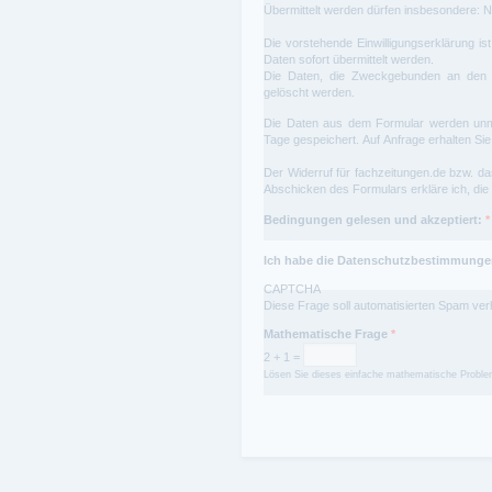
Übermittelt werden dürfen insbesondere: N
Die vorstehende Einwilligungserklärung ist 
Daten sofort übermittelt werden.
Die Daten, die Zweckgebunden an den g
gelöscht werden.
Die Daten aus dem Formular werden unmi
Tage gespeichert. Auf Anfrage erhalten Sie
Der Widerruf für fachzeitungen.de bzw. da
Abschicken des Formulars erkläre ich, die
Bedingungen gelesen und akzeptiert:
*
Ich habe die Datenschutzbestimmungen
CAPTCHA
Diese Frage soll automatisierten Spam ver
Mathematische Frage
*
2 + 1 =
Lösen Sie dieses einfache mathematische Problem