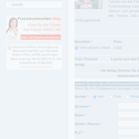
"Leonie und das Fot
LOGIN
Cybermobbing kann
stärken, sich jema
des Themas und de
LRS/Legasthenie.
Bestellart
*
Preis
Verkaufspreis Inland
8.80€
Titel / Produkt
Verlag
Impressum de
Geben Sie hier Ihre Rechnungsanschrif
Wenn Sie Ihre Emailadresse eintragen, erha
Anrede
*
Herr
Frau
Firma
Vorname
*
Name
*
Straße / Hausnr.
*
PLZ
*