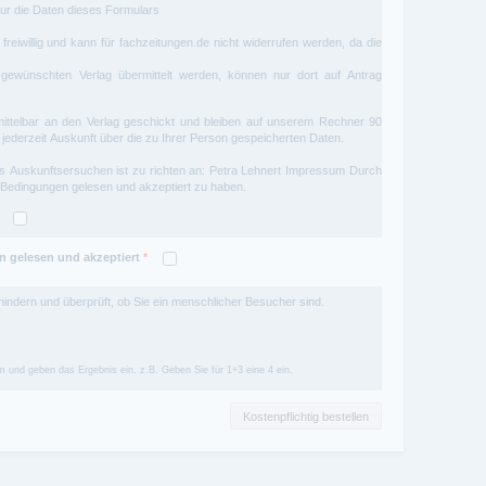
ur die Daten dieses Formulars
freiwillig und kann für
fachzeitungen.de
nicht widerrufen werden, da die
ewünschten Verlag übermittelt werden, können nur dort auf Antrag
ttelbar an den Verlag geschickt und bleiben auf unserem Rechner 90
 jederzeit Auskunft über die zu Ihrer Person gespeicherten Daten.
s Auskunftsersuchen ist zu richten an: Petra Lehnert
Impressum
Durch
 Bedingungen gelesen und akzeptiert zu haben.
 gelesen und akzeptiert
*
hindern und überprüft, ob Sie ein menschlicher Besucher sind.
 und geben das Ergebnis ein. z.B. Geben Sie für 1+3 eine 4 ein.