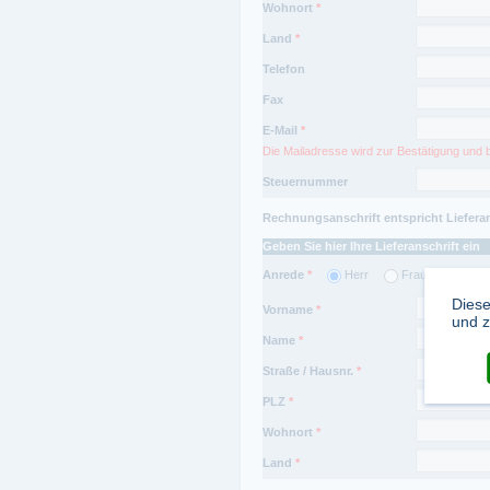
Wohnort
*
Land
*
Telefon
Fax
E-Mail
*
Die Mailadresse wird zur Bestätigung und 
Steuernummer
Rechnungsanschrift entspricht Liefera
Geben Sie hier Ihre Lieferanschrift ein
Anrede
*
Herr
Frau
Firma
Diese
Vorname
*
und z
Name
*
Straße / Hausnr.
*
PLZ
*
Wohnort
*
Land
*