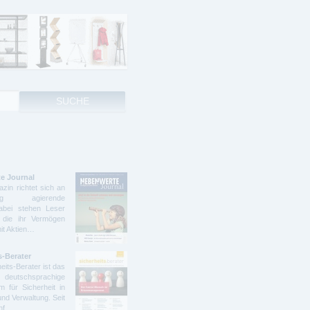
e Journal
zin richtet sich an
ndig agierende
abei stehen Leser
 die ihr Vermögen
mit Aktien…
s-Berater
eits-Berater ist das
deutschsprachige
 für Sicherheit in
und Verwaltung. Seit
ünf…