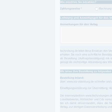
Wie möchten Sie bezahlen?
Zahlungsweise
*
Rechnung
Lieferung und Anmerkungen für den Ve
Anmerkungen für den Verlag
fachzeitung.de leitet diese Email an den Ve
erhalten Sie noch eine schriftliche Bestä
ab Bestellung (Auftragsbestätigung) mit e
genügt die rechtzeitige Absendung des Wide
Wir leiten Ihre Bestellung zu folgende
Bestellung Inland:
über: www.isb-oldenburg.de schneller und 
Einwilligungserklärung zur Übermittlung, 
Die Internetplattform
www.fachzeitungen.d
Loseblattwerke, Hörbücher und Cds versch
bin ich damit einverstanden, dass die h
Verlag, zur dortigen Datenverarbeitung un