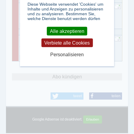
Diese Webseite verwendet 'Cookies' um
audimax Media-Team
Inhalte und Anzeigen zu personalisieren
und zu analysieren. Bestimmen Sie,
0 911 23 77 9-40
welche Dienste benutzt werden dürfen
0 911 23 77 9-70
Alle akzeptieren
Julia Wolf
Verbiete alle Cookies
0 911 23 77 9-44
Personalisieren
0 911 20 49 39
Abo kündigen
tweet
teilen
Google Adsense ist deaktiviert.
Erlauben