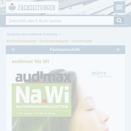
Fachzeitungen.de - Das unabhängige Portal für
Cookie-Einstellungen
Fachmagazine Fachpublikationen & eBooks
Suche
Suchformular
Sie sind hier
Studenten Auszubildende Erziehung
Hochschulmagazin - Studentenmagazin - Unizeitungen
‹‹
››
Fachzeitschrift
audimax Na.Wi