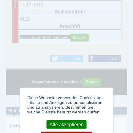
14.12.2016
4111
Google Adsense ist deaktiviert.
Erlauben
tweet
teilen
Google Adsense ist deaktiviert.
Erlauben
Diese Webseite verwendet 'Cookies' um
Inhalte und Anzeigen zu personalisieren
und zu analysieren. Bestimmen Sie,
Publikationen zum Thema:
welche Dienste benutzt werden dürfen
Alle akzeptieren
Bodenmarkt
-
Agrarmanager
-
Agrarunternehmen