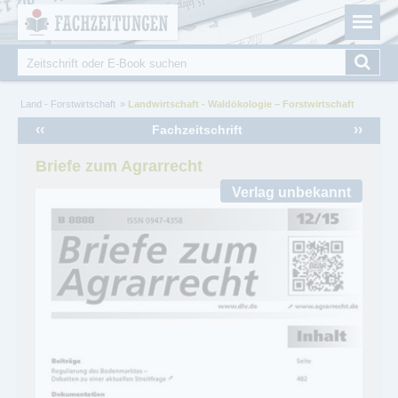
Fachzeitungen.de - Das unabhängige Portal für
Cookie-Einstellungen
Fachmagazine Fachpublikationen & eBooks
Suche
Suchformular
Sie sind hier
Land - Forstwirtschaft
Landwirtschaft - Waldökologie – Forstwirtschaft
‹‹
››
Fachzeitschrift
Briefe zum Agrarrecht