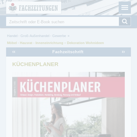
Fachzeitungen.de - Das unabhängige Portal für
Cookie-Einstellungen
Fachmagazine Fachpublikationen & eBooks
Suche
Suchformular
Sie sind hier
Handel - Groß-Außenhandel - Gewerbe
Möbel - Hausrat - Inneneinrichtung – Dekoration Wohnideen
‹‹
››
Fachzeitschrift
KÜCHENPLANER