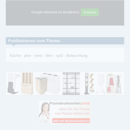
Google Adsense ist deaktiviert.
Erlauben
Publikationen zum Thema:
Küche
-
plan
-
herd
-
ofen
-
spül
-
Beleuchtung