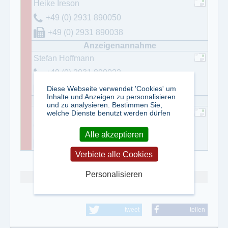
Heike Ireson
+49 (0) 2931 890050
+49 (0) 2931 890038
Stefan Hoffmann
+49 (0) 2931 890022
+49 (0) 2931 890038
Diese Webseite verwendet 'Cookies' um
Inhalte und Anzeigen zu personalisieren
und zu analysieren. Bestimmen Sie,
welche Dienste benutzt werden dürfen
Dirk Biermann
+49 (0) 5222 9441188
Alle akzeptieren
+49 (0) 521 139430
Verbiete alle Cookies
Personalisieren
Abo kündigen
tweet
teilen