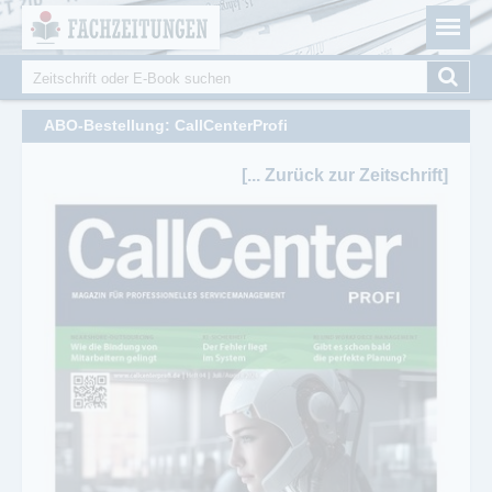
Fachzeitungen.de - Das unabhängige Portal für
Cookie-Einstellungen
Fachmagazine Fachpublikationen & eBooks
Suche
Suchformular
ABO-Bestellung: CallCenterProfi
[... Zurück zur Zeitschrift]