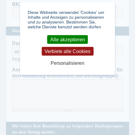
BIC
*
Diese Webseite verwendet 'Cookies' um
Inhalte und Anzeigen zu personalisieren
und zu analysieren. Bestimmen Sie,
welche Dienste benutzt werden dürfen
Abobeginn und Anmerkungen für den Verlag
Alle akzeptieren
Das Abonnement soll am
*
Verbiete alle Cookies
beginnen.
Personalisieren
Anmerkungen für den Verlag (oder sofern für
den Abobezug erforderlich, die Berufsgruppe):
Wir leiten Ihre Bestellung zu folgenden Bedingungen
an den Verlag weiter: