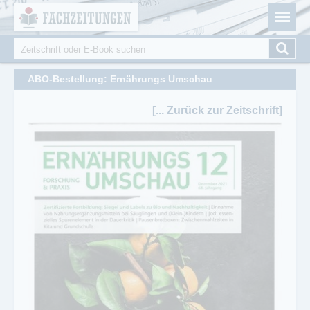
Fachzeitungen.de - Das unabhängige Portal für
Cookie-Einstellungen
Fachmagazine Fachpublikationen & eBooks
Suche
Suchformular
ABO-Bestellung: Ernährungs Umschau
[... Zurück zur Zeitschrift]