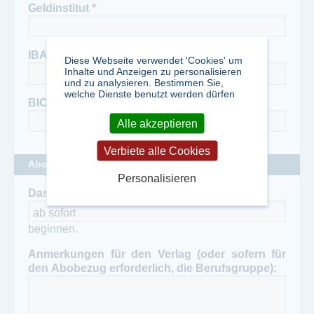
Geldinstitut
*
IBAN
*
Diese Webseite verwendet 'Cookies' um
Inhalte und Anzeigen zu personalisieren
und zu analysieren. Bestimmen Sie,
welche Dienste benutzt werden dürfen
BIC
*
Alle akzeptieren
Verbiete alle Cookies
Abobeginn und Anmerkungen für den Verlag
Personalisieren
Das Abonnement soll am
*
beginnen.
Anmerkungen für den Verlag (oder sofern für
den Abobezug erforderlich, die Berufsgruppe):