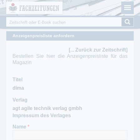
Fachzeitungen.de - Das unabhängige Portal für
Cookie-Einstellungen
Fachmagazine Fachpublikationen & eBooks
Suche
Suchformular
Anzeigenpreisliste anfordern
[... Zurück zur Zeitschrift]
Bestellen Sie hier die Anzeigenpreisliste für das
Magazin
Titel
Verlag
Impressum des Verlages
Name
*