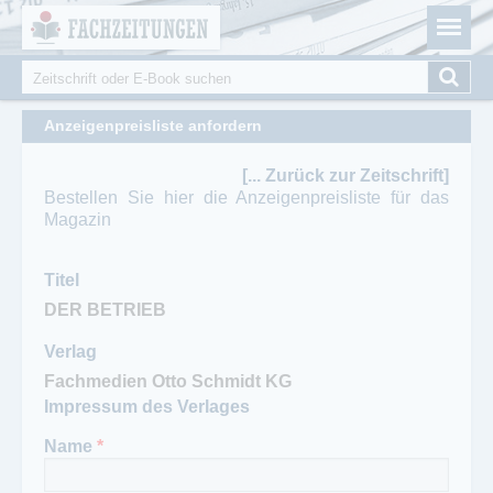
Fachzeitungen.de - Das unabhängige Portal für
Cookie-Einstellungen
Fachmagazine Fachpublikationen & eBooks
Suche
Suchformular
Anzeigenpreisliste anfordern
[... Zurück zur Zeitschrift]
Bestellen Sie hier die Anzeigenpreisliste für das
Magazin
Titel
Verlag
Impressum des Verlages
Name
*